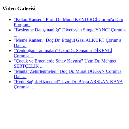
Video Galerisi
"Kolon Kanseri" Prof. Dr. Murat KENDİRCİ Çorum'a Dair
Programı
"Beslenme Danışmanlığı" Diyetisyen Simge YANCI Çorum'a
...
"Meme Kanseri" Doç.Dr. Ettuğul Gazi ALKURT Çorum'a
Dair ...
"Yenidoğan Taramaları" Uzm.Dr. Semanur DİKENLİ
Çorum'a ...
"Çocuk ve Ergenlerde Sınav Kaygısı" Uzm.Dr. Mehmet
SERTÇELİK ...
"Mantar Zehirlenmeleri" Doç.Dr. Murat DOĞAN Çorum'a
Dair ...
"Evde Sağlık Hizmetleri" Uzm.Dr. Büşra ARSLAN KAYA
Çorum'a ...