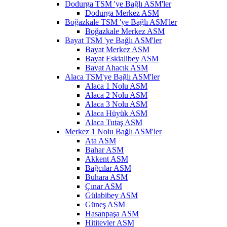
Dodurga TSM 'ye Bağlı ASM'ler
Dodurga Merkez ASM
Boğazkale TSM 'ye Bağlı ASM'ler
Boğazkale Merkez ASM
Bayat TSM 'ye Bağlı ASM'ler
Bayat Merkez ASM
Bayat Eskialibey ASM
Bayat Ahacık ASM
Alaca TSM'ye Bağlı ASM'ler
Alaca 1 Nolu ASM
Alaca 2 Nolu ASM
Alaca 3 Nolu ASM
Alaca Hüyük ASM
Alaca Tutaş ASM
Merkez 1 Nolu Bağlı ASM'ler
Ata ASM
Bahar ASM
Akkent ASM
Bağcılar ASM
Buhara ASM
Çınar ASM
Gülabibey ASM
Güneş ASM
Hasanpaşa ASM
Hititevler ASM