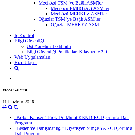
Mecitözü TSM 'ye Bağlı ASM'ler
Mecitözü EMİRBAĞ ASM'ler
Mecitözü MERKEZ ASM'ler
Oğuzlar TSM 'ye Bağlı ASM'ler
Oğuzlar MERKEZ ASM
İç Kontrol
Bilgi Güvenliği
Üst Yönetim Taahhüdü
Bilgi Güvenliği Politikaları Kılavuzu v.2.0
Web Uygulamaları
Bize Ulaşın
Video Galerisi
11 Haziran 2026
"Kolon Kanseri" Prof. Dr. Murat KENDİRCİ Çorum'a Dair
Programı
"Beslenme Danışmanlığı" Diyetisyen Simge YANCI Çorum'a
Dair Programı