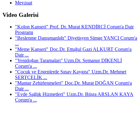
Mevzuat
Video Galerisi
"Kolon Kanseri" Prof. Dr. Murat KENDİRCİ Çorum'a Dair
Programı
"Beslenme Danışmanlığı" Diyetisyen Simge YANCI Çorum'a
...
"Meme Kanseri" Doç.Dr. Ettuğul Gazi ALKURT Çorum'a
Dair ...
"Yenidoğan Taramaları" Uzm.Dr. Semanur DİKENLİ
Çorum'a ...
"Çocuk ve Ergenlerde Sınav Kaygısı" Uzm.Dr. Mehmet
SERTÇELİK ...
"Mantar Zehirlenmeleri" Doç.Dr. Murat DOĞAN Çorum'a
Dair ...
"Evde Sağlık Hizmetleri" Uzm.Dr. Büşra ARSLAN KAYA
Çorum'a ...