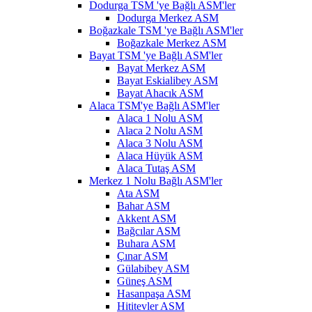
Dodurga TSM 'ye Bağlı ASM'ler
Dodurga Merkez ASM
Boğazkale TSM 'ye Bağlı ASM'ler
Boğazkale Merkez ASM
Bayat TSM 'ye Bağlı ASM'ler
Bayat Merkez ASM
Bayat Eskialibey ASM
Bayat Ahacık ASM
Alaca TSM'ye Bağlı ASM'ler
Alaca 1 Nolu ASM
Alaca 2 Nolu ASM
Alaca 3 Nolu ASM
Alaca Hüyük ASM
Alaca Tutaş ASM
Merkez 1 Nolu Bağlı ASM'ler
Ata ASM
Bahar ASM
Akkent ASM
Bağcılar ASM
Buhara ASM
Çınar ASM
Gülabibey ASM
Güneş ASM
Hasanpaşa ASM
Hititevler ASM