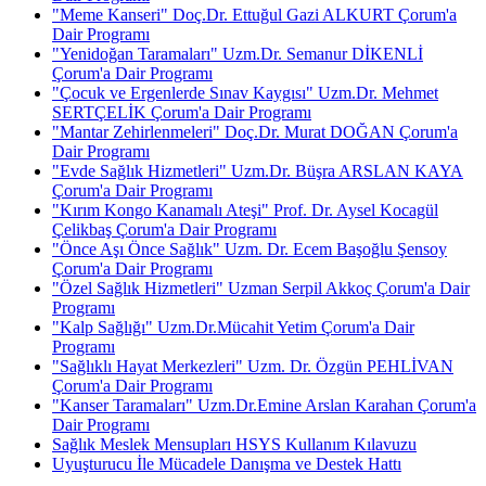
"Meme Kanseri" Doç.Dr. Ettuğul Gazi ALKURT Çorum'a
Dair Programı
"Yenidoğan Taramaları" Uzm.Dr. Semanur DİKENLİ
Çorum'a Dair Programı
"Çocuk ve Ergenlerde Sınav Kaygısı" Uzm.Dr. Mehmet
SERTÇELİK Çorum'a Dair Programı
"Mantar Zehirlenmeleri" Doç.Dr. Murat DOĞAN Çorum'a
Dair Programı
"Evde Sağlık Hizmetleri" Uzm.Dr. Büşra ARSLAN KAYA
Çorum'a Dair Programı
"Kırım Kongo Kanamalı Ateşi" Prof. Dr. Aysel Kocagül
Çelikbaş Çorum'a Dair Programı
"Önce Aşı Önce Sağlık" Uzm. Dr. Ecem Başoğlu Şensoy
Çorum'a Dair Programı
"Özel Sağlık Hizmetleri" Uzman Serpil Akkoç Çorum'a Dair
Programı
"Kalp Sağlığı" Uzm.Dr.Mücahit Yetim Çorum'a Dair
Programı
"Sağlıklı Hayat Merkezleri" Uzm. Dr. Özgün PEHLİVAN
Çorum'a Dair Programı
"Kanser Taramaları" Uzm.Dr.Emine Arslan Karahan Çorum'a
Dair Programı
Sağlık Meslek Mensupları HSYS Kullanım Kılavuzu
Uyuşturucu İle Mücadele Danışma ve Destek Hattı