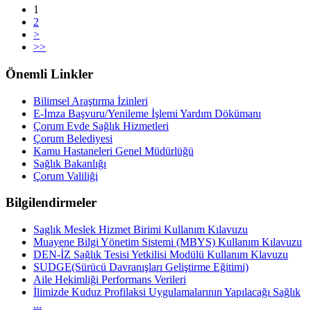
1
2
>
>>
Önemli Linkler
Bilimsel Araştırma İzinleri
E-İmza Başvuru/Yenileme İşlemi Yardım Dökümanı
Çorum Evde Sağlık Hizmetleri
Çorum Belediyesi
Kamu Hastaneleri Genel Müdürlüğü
Sağlık Bakanlığı
Çorum Valiliği
Bilgilendirmeler
Saglık Meslek Hizmet Birimi Kullanım Kılavuzu
Muayene Bilgi Yönetim Sistemi (MBYS) Kullanım Kılavuzu
DEN-İZ Sağlık Tesisi Yetkilisi Modülü Kullanım Klavuzu
SUDGE(Sürücü Davranışları Geliştirme Eğitimi)
Aile Hekimliği Performans Verileri
İlimizde Kuduz Profilaksi Uygulamalarının Yapılacağı Sağlık
...