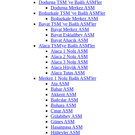
Dodurga TSM 'ye Bağlı ASM'ler
Dodurga Merkez ASM
Boğazkale TSM 'ye Bağlı ASM'ler
Boğazkale Merkez ASM
Bayat TSM 'ye Bağlı ASM'ler
Bayat Merkez ASM
Bayat Eskialibey ASM
Bayat Ahacık ASM
Alaca TSM'ye Bağlı ASM'ler
Alaca 1 Nolu ASM
Alaca 2 Nolu ASM
Alaca 3 Nolu ASM
Alaca Hüyük ASM
Alaca Tutaş ASM
Merkez 1 Nolu Bağlı ASM'ler
Ata ASM
Bahar ASM
Akkent ASM
Bağcılar ASM
Buhara ASM
Çınar ASM
Gülabibey ASM
Güneş ASM
Hasanpaşa ASM
Hititevler ASM