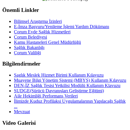
Önemli Linkler
Bilimsel Araştırma İzinleri
E-İmza Başvuru/Yenileme İşlemi Yardım Dökümanı
Çorum Evde Sağlık Hizmetleri
Çorum Belediyesi
Kamu Hastaneleri Genel Müdürlüğü
Sağlık Bakanlığı
Çorum Valiliği
Bilgilendirmeler
Saglık Meslek Hizmet Birimi Kullanım Kılavuzu
Muayene Bilgi Yönetim Sistemi (MBYS) Kullanım Kılavuzu
DEN-İZ Sağlık Tesisi Yetkilisi Modülü Kullanım Klavuzu
SUDGE(Sürücü Davranışları Geliştirme Eğitimi)
Aile Hekimliği Performans Verileri
İlimizde Kuduz Profilaksi Uygulamalarının Yapılacağı Sağlık
...
Mevzuat
Video Galerisi