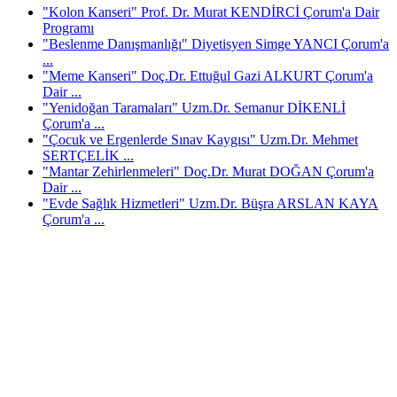
"Kolon Kanseri" Prof. Dr. Murat KENDİRCİ Çorum'a Dair
Programı
"Beslenme Danışmanlığı" Diyetisyen Simge YANCI Çorum'a
...
"Meme Kanseri" Doç.Dr. Ettuğul Gazi ALKURT Çorum'a
Dair ...
"Yenidoğan Taramaları" Uzm.Dr. Semanur DİKENLİ
Çorum'a ...
"Çocuk ve Ergenlerde Sınav Kaygısı" Uzm.Dr. Mehmet
SERTÇELİK ...
"Mantar Zehirlenmeleri" Doç.Dr. Murat DOĞAN Çorum'a
Dair ...
"Evde Sağlık Hizmetleri" Uzm.Dr. Büşra ARSLAN KAYA
Çorum'a ...