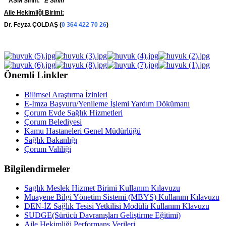
ASM Sınıfı:
E Sınıfı
Aile Hekimliği Birimi:
Dr. Feyza ÇOLDAŞ (
0 364 422 70 26
)
Önemli Linkler
Bilimsel Araştırma İzinleri
E-İmza Başvuru/Yenileme İşlemi Yardım Dökümanı
Çorum Evde Sağlık Hizmetleri
Çorum Belediyesi
Kamu Hastaneleri Genel Müdürlüğü
Sağlık Bakanlığı
Çorum Valiliği
Bilgilendirmeler
Saglık Meslek Hizmet Birimi Kullanım Kılavuzu
Muayene Bilgi Yönetim Sistemi (MBYS) Kullanım Kılavuzu
DEN-İZ Sağlık Tesisi Yetkilisi Modülü Kullanım Klavuzu
SUDGE(Sürücü Davranışları Geliştirme Eğitimi)
Aile Hekimliği Performans Verileri