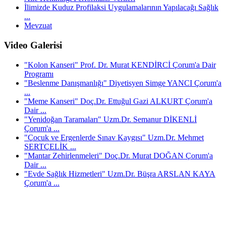
İlimizde Kuduz Profilaksi Uygulamalarının Yapılacağı Sağlık
...
Mevzuat
Video Galerisi
"Kolon Kanseri" Prof. Dr. Murat KENDİRCİ Çorum'a Dair
Programı
"Beslenme Danışmanlığı" Diyetisyen Simge YANCI Çorum'a
...
"Meme Kanseri" Doç.Dr. Ettuğul Gazi ALKURT Çorum'a
Dair ...
"Yenidoğan Taramaları" Uzm.Dr. Semanur DİKENLİ
Çorum'a ...
"Çocuk ve Ergenlerde Sınav Kaygısı" Uzm.Dr. Mehmet
SERTÇELİK ...
"Mantar Zehirlenmeleri" Doç.Dr. Murat DOĞAN Çorum'a
Dair ...
"Evde Sağlık Hizmetleri" Uzm.Dr. Büşra ARSLAN KAYA
Çorum'a ...