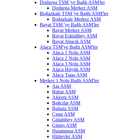
Dodurga TSM 'ye Bağlı ASM'ler
Dodurga Merkez ASM
Boğazkale TSM 'ye Bağlı ASM'ler
Boğazkale Merkez ASM
Bayat TSM 'ye Bağlı ASM'ler
Bayat Merkez ASM
Bayat Eskialibey ASM
Bayat Ahacık ASM
Alaca TSM'ye Bağlı ASM'ler
Alaca 1 Nolu ASM
Alaca 2 Nolu ASM
Alaca 3 Nolu ASM
Alaca Hüyük ASM
Alaca Tutaş ASM
Merkez 1 Nolu Bağlı ASM'ler
Ata ASM
Bahar ASM
Akkent ASM
Bağcılar ASM
Buhara ASM
Çınar ASM
Gülabibey ASM
Güneş ASM
Hasanpaşa ASM
Hititevler ASM