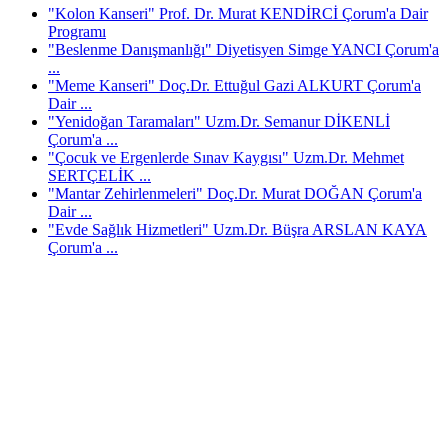
"Kolon Kanseri" Prof. Dr. Murat KENDİRCİ Çorum'a Dair
Programı
"Beslenme Danışmanlığı" Diyetisyen Simge YANCI Çorum'a
...
"Meme Kanseri" Doç.Dr. Ettuğul Gazi ALKURT Çorum'a
Dair ...
"Yenidoğan Taramaları" Uzm.Dr. Semanur DİKENLİ
Çorum'a ...
"Çocuk ve Ergenlerde Sınav Kaygısı" Uzm.Dr. Mehmet
SERTÇELİK ...
"Mantar Zehirlenmeleri" Doç.Dr. Murat DOĞAN Çorum'a
Dair ...
"Evde Sağlık Hizmetleri" Uzm.Dr. Büşra ARSLAN KAYA
Çorum'a ...