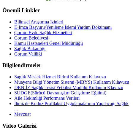
Önemli Linkler
Bilimsel Araştırma İzinleri
E-İmza Başvuru/Yenileme İşlemi Yardım Dökümanı
Çorum Evde Sağlık Hizmetleri
Çorum Belediyesi
Kamu Hastaneleri Genel Müdürlüğü
Sağlık Bakanlığı
Çorum Valiliği
Bilgilendirmeler
Saglık Meslek Hizmet Birimi Kullanım Kılavuzu
Muayene Bilgi Yönetim Sistemi (MBYS) Kullanım Kılavuzu
DEN-İZ Sağlık Tesisi Yetkilisi Modülü Kullanım Klavuzu
SUDGE(Sürücü Davranışları Geliştirme Eğitimi)
Aile Hekimliği Performans Verileri
İlimizde Kuduz Profilaksi Uygulamalarının Yapılacağı Sağlık
...
Mevzuat
Video Galerisi