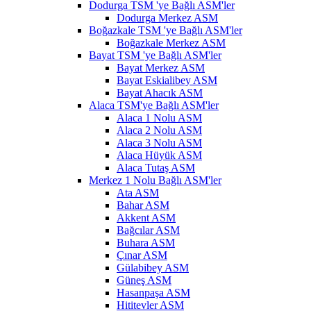
Dodurga TSM 'ye Bağlı ASM'ler
Dodurga Merkez ASM
Boğazkale TSM 'ye Bağlı ASM'ler
Boğazkale Merkez ASM
Bayat TSM 'ye Bağlı ASM'ler
Bayat Merkez ASM
Bayat Eskialibey ASM
Bayat Ahacık ASM
Alaca TSM'ye Bağlı ASM'ler
Alaca 1 Nolu ASM
Alaca 2 Nolu ASM
Alaca 3 Nolu ASM
Alaca Hüyük ASM
Alaca Tutaş ASM
Merkez 1 Nolu Bağlı ASM'ler
Ata ASM
Bahar ASM
Akkent ASM
Bağcılar ASM
Buhara ASM
Çınar ASM
Gülabibey ASM
Güneş ASM
Hasanpaşa ASM
Hititevler ASM