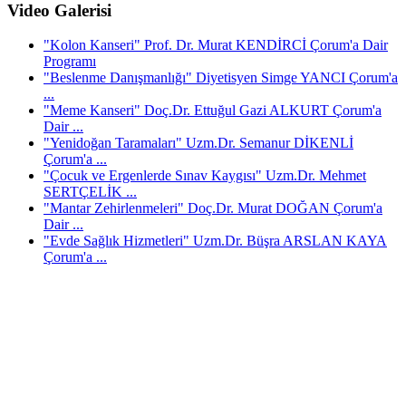
Video Galerisi
"Kolon Kanseri" Prof. Dr. Murat KENDİRCİ Çorum'a Dair
Programı
"Beslenme Danışmanlığı" Diyetisyen Simge YANCI Çorum'a
...
"Meme Kanseri" Doç.Dr. Ettuğul Gazi ALKURT Çorum'a
Dair ...
"Yenidoğan Taramaları" Uzm.Dr. Semanur DİKENLİ
Çorum'a ...
"Çocuk ve Ergenlerde Sınav Kaygısı" Uzm.Dr. Mehmet
SERTÇELİK ...
"Mantar Zehirlenmeleri" Doç.Dr. Murat DOĞAN Çorum'a
Dair ...
"Evde Sağlık Hizmetleri" Uzm.Dr. Büşra ARSLAN KAYA
Çorum'a ...