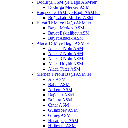
Dodurga TSM 'ye Bağlı ASM'ler
Dodurga Merkez ASM
Boğazkale TSM 'ye Bağlı ASM'ler
Boğazkale Merkez ASM
Bayat TSM 'ye Bağlı ASM'ler
Bayat Merkez ASM
Bayat Eskialibey ASM
Bayat Ahacık ASM
Alaca TSM'ye Bağlı ASM'ler
Alaca 1 Nolu ASM
Alaca 2 Nolu ASM
Alaca 3 Nolu ASM
Alaca Hüyük ASM
Alaca Tutaş ASM
Merkez 1 Nolu Bağlı ASM'ler
Ata ASM
Bahar ASM
Akkent ASM
Bağcılar ASM
Buhara ASM
Çınar ASM
Gülabibey ASM
Güneş ASM
Hasanpaşa ASM
Hititevler ASM