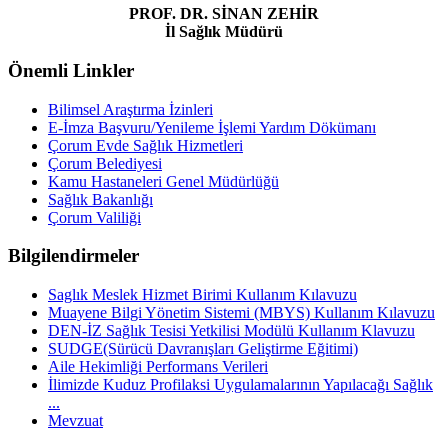
PROF. DR. SİNAN ZEHİR
İl Sağlık Müdürü
Önemli Linkler
Bilimsel Araştırma İzinleri
E-İmza Başvuru/Yenileme İşlemi Yardım Dökümanı
Çorum Evde Sağlık Hizmetleri
Çorum Belediyesi
Kamu Hastaneleri Genel Müdürlüğü
Sağlık Bakanlığı
Çorum Valiliği
Bilgilendirmeler
Saglık Meslek Hizmet Birimi Kullanım Kılavuzu
Muayene Bilgi Yönetim Sistemi (MBYS) Kullanım Kılavuzu
DEN-İZ Sağlık Tesisi Yetkilisi Modülü Kullanım Klavuzu
SUDGE(Sürücü Davranışları Geliştirme Eğitimi)
Aile Hekimliği Performans Verileri
İlimizde Kuduz Profilaksi Uygulamalarının Yapılacağı Sağlık
...
Mevzuat