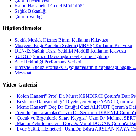
Çorum Belediyesi
Kamu Hastaneleri Genel Müdürlüğü
Sağlık Bakanlığı
Çorum Valiliği
Bilgilendirmeler
Saglık Meslek Hizmet Birimi Kullanım Kılavuzu
Muayene Bilgi Yönetim Sistemi (MBYS) Kullanım Kılavuzu
DEN-İZ Sağlık Tesisi Yetkilisi Modülü Kullanım Klavuzu
SUDGE(Sürücü Davranışları Geliştirme Eğitimi)
Aile Hekimliği Performans Verileri
İlimizde Kuduz Profilaksi Uygulamalarının Yapılacağı Sağlık ..
Mevzuat
Video Galerisi
"Kolon Kanseri" Prof. Dr. Murat KENDİRCİ Çorum'a Dair Pr
"Beslenme Danışmanlığı" Diyetisyen Simge YANCI Çorum'a ..
"Meme Kanseri" Doç.Dr. Ettuğul Gazi ALKURT Çorum'a Dair 
"Yenidoğan Taramaları" Uzm.Dr. Semanur DİKENLİ Çorum'a 
"Çocuk ve Ergenlerde Sınav Kaygısı" Uzm.Dr. Mehmet SERT
"Mantar Zehirlenmeleri" Doç.Dr. Murat DOĞAN Çorum'a Dair
"Evde Sağlık Hizmetleri" Uzm.Dr. Büşra ARSLAN KAYA Çor