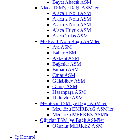
Bayat Ahacık ASM
Alaca TSM'ye Bağlı ASM'ler
Alaca 1 Nolu ASM
Alaca 2 Nolu ASM
Alaca 3 Nolu ASM
Alaca Hüyük ASM
Alaca Tutaş ASM
Merkez 1 Nolu Bağlı ASM'ler
Ata ASM
Bahar ASM
Akkent ASM
Bağcılar ASM
Buhara ASM
Çınar ASM
Gülabibey ASM
Güneş ASM
Hasanpaşa ASM
Hititevler ASM
Mecitözü TSM 'ye Bağlı ASM'ler
Mecitözü EMİRBAĞ ASM'ler
Mecitözü MERKEZ ASM'ler
Oğuzlar TSM 'ye Bağlı ASM'ler
Oğuzlar MERKEZ ASM
İç Kontrol