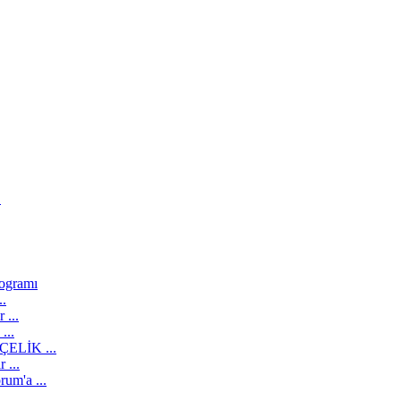
.
ogramı
.
...
...
ÇELİK ...
 ...
um'a ...