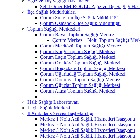
Ağız ve Diş Sağlığı Hastaneleri
Şehit Ömer EMİROĞLU Ağız ve Diş Sağlığı Hast
İlçe Sağlık Müdürlükleri
Çorum Sungurlu İlçe Sağlık Müdürlüğü
Çorum Osmancık İlçe Sağlık Müdürlüğü
Toplum Sağlığı Merkezleri
Çorum Bayat Toplum Sağlığı Merkezi
Çorum Merkez 1 Nolu Toplum Sağlığı Merk
Çorum Mecitözü Toplum Sağlığı Merkezi
Çorum Kargı Toplum Sağlığı Merkezi
Çorum Laçin Toplum Sağlığı Merkezi
Çorum Ortaköy Toplum Sağlığı Merkezi
Çorum Boğazkale Toplum Sağlığı Merkezi
Çorum Uğurludağ Toplum Sağlığı Merkezi
Çorum Dodurga Toplum Sağlığı Merkezi
Çorum Oğuzlar Toplum Sağlığı Merkezi
Çorum Alaca Toplum Sağlığı Merkezi
Halk Sağlığı Laboratuvarı
Laçin Sağlık Merkezi
İl Ambulans Servisi Başhekimliği
Merkez 1 Nolu Acil Sağlık Hizmetleri İstasyonu
Merkez 2 Nolu Acil Sağlık Hizmetleri İstasyonu
Merkez 3 Nolu Acil Sağlık Hizmetleri İstasyonu
Merkez 4 Nolu Acil Sağlık Hizmetleri İstasyonu