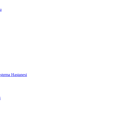
ı
ştırma Hastanesi
i