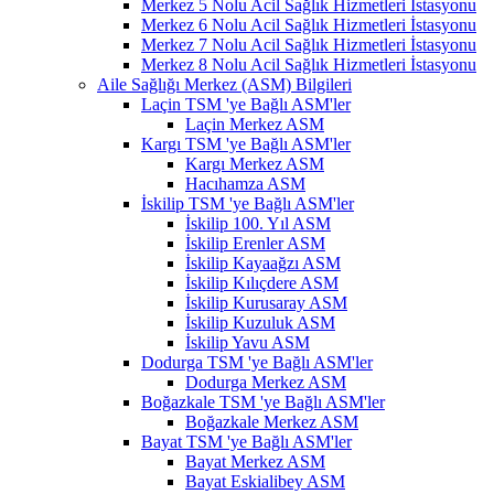
Merkez 5 Nolu Acil Sağlık Hizmetleri İstasyonu
Merkez 6 Nolu Acil Sağlık Hizmetleri İstasyonu
Merkez 7 Nolu Acil Sağlık Hizmetleri İstasyonu
Merkez 8 Nolu Acil Sağlık Hizmetleri İstasyonu
Aile Sağlığı Merkez (ASM) Bilgileri
Laçin TSM 'ye Bağlı ASM'ler
Laçin Merkez ASM
Kargı TSM 'ye Bağlı ASM'ler
Kargı Merkez ASM
Hacıhamza ASM
İskilip TSM 'ye Bağlı ASM'ler
İskilip 100. Yıl ASM
İskilip Erenler ASM
İskilip Kayaağzı ASM
İskilip Kılıçdere ASM
İskilip Kurusaray ASM
İskilip Kuzuluk ASM
İskilip Yavu ASM
Dodurga TSM 'ye Bağlı ASM'ler
Dodurga Merkez ASM
Boğazkale TSM 'ye Bağlı ASM'ler
Boğazkale Merkez ASM
Bayat TSM 'ye Bağlı ASM'ler
Bayat Merkez ASM
Bayat Eskialibey ASM