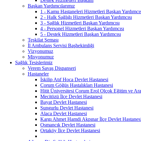
Destek Hizmetleri Başkanı
Başkan Yardımcılarımız
1 - Kamu Hastaneleri Hizmetleri Başkan Yardımcıs
2 - Halk Sağlığı Hizmetleri Başkan Yardımcısı
3 - Sağlık Hizmetleri Başkan Yardımcısı
4 - Personel Hizmetleri Başkan Yardımcısı
5 - Destek Hizmetleri Başkan Yardımcısı
Teşkilat Şeması
İl Ambulans Servisi Başhekimliği
Vizyonumuz
Misyonumuz
Sağlık Tesislerimiz
Verem Savaş Dispanseri
Hastaneler
İskilip Atıf Hoca Devlet Hastanesi
Çorum Göğüs Hastalıkları Hastanesi
Hitit Üniversitesi Çorum Erol Olçok Eğitim ve Ara
Mecitözü İlçe Devlet Hastanesi
Bayat Devlet Hastanesi
Sungurlu Devlet Hastanesi
Alaca Devlet Hastanesi
Kargı Ahmet Hamdi Akpınar İlçe Devlet Hastanes
Osmancık Devlet Hastanesi
Ortaköy İlçe Devlet Hastanesi