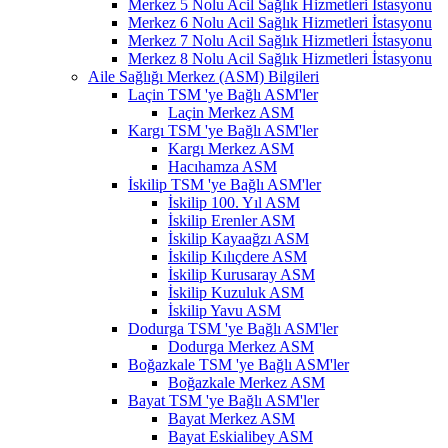
Merkez 5 Nolu Acil Sağlık Hizmetleri İstasyonu
Merkez 6 Nolu Acil Sağlık Hizmetleri İstasyonu
Merkez 7 Nolu Acil Sağlık Hizmetleri İstasyonu
Merkez 8 Nolu Acil Sağlık Hizmetleri İstasyonu
Aile Sağlığı Merkez (ASM) Bilgileri
Laçin TSM 'ye Bağlı ASM'ler
Laçin Merkez ASM
Kargı TSM 'ye Bağlı ASM'ler
Kargı Merkez ASM
Hacıhamza ASM
İskilip TSM 'ye Bağlı ASM'ler
İskilip 100. Yıl ASM
İskilip Erenler ASM
İskilip Kayaağzı ASM
İskilip Kılıçdere ASM
İskilip Kurusaray ASM
İskilip Kuzuluk ASM
İskilip Yavu ASM
Dodurga TSM 'ye Bağlı ASM'ler
Dodurga Merkez ASM
Boğazkale TSM 'ye Bağlı ASM'ler
Boğazkale Merkez ASM
Bayat TSM 'ye Bağlı ASM'ler
Bayat Merkez ASM
Bayat Eskialibey ASM