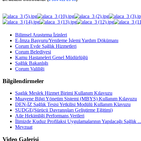
Bilimsel Araştırma İzinleri
E-İmza Başvuru/Yenileme İşlemi Yardım Dökümanı
Çorum Evde Sağlık Hizmetleri
Çorum Belediyesi
Kamu Hastaneleri Genel Müdürlüğü
Sağlık Bakanlığı
Çorum Valiliği
Bilgilendirmeler
Saglık Meslek Hizmet Birimi Kullanım Kılavuzu
Muayene Bilgi Yönetim Sistemi (MBYS) Kullanım Kılavuzu
DEN-İZ Sağlık Tesisi Yetkilisi Modülü Kullanım Klavuzu
SUDGE(Sürücü Davranışları Geliştirme Eğitimi)
Aile Hekimliği Performans Verileri
İlimizde Kuduz Profilaksi Uygulamalarının Yapılacağı Sağlık ..
Mevzuat
Video Galerisi