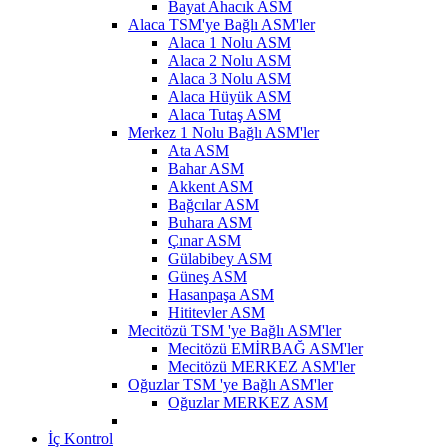
Bayat Ahacık ASM
Alaca TSM'ye Bağlı ASM'ler
Alaca 1 Nolu ASM
Alaca 2 Nolu ASM
Alaca 3 Nolu ASM
Alaca Hüyük ASM
Alaca Tutaş ASM
Merkez 1 Nolu Bağlı ASM'ler
Ata ASM
Bahar ASM
Akkent ASM
Bağcılar ASM
Buhara ASM
Çınar ASM
Gülabibey ASM
Güneş ASM
Hasanpaşa ASM
Hititevler ASM
Mecitözü TSM 'ye Bağlı ASM'ler
Mecitözü EMİRBAĞ ASM'ler
Mecitözü MERKEZ ASM'ler
Oğuzlar TSM 'ye Bağlı ASM'ler
Oğuzlar MERKEZ ASM
İç Kontrol