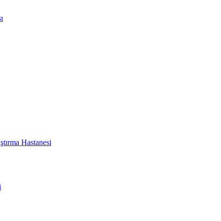
ı
ştırma Hastanesi
i