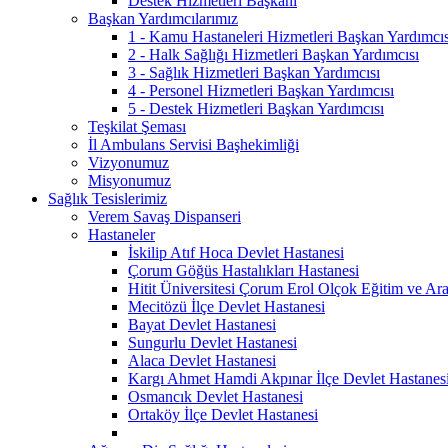
Destek Hizmetleri Başkanı
Başkan Yardımcılarımız
1 - Kamu Hastaneleri Hizmetleri Başkan Yardımcıs
2 - Halk Sağlığı Hizmetleri Başkan Yardımcısı
3 - Sağlık Hizmetleri Başkan Yardımcısı
4 - Personel Hizmetleri Başkan Yardımcısı
5 - Destek Hizmetleri Başkan Yardımcısı
Teşkilat Şeması
İl Ambulans Servisi Başhekimliği
Vizyonumuz
Misyonumuz
Sağlık Tesislerimiz
Verem Savaş Dispanseri
Hastaneler
İskilip Atıf Hoca Devlet Hastanesi
Çorum Göğüs Hastalıkları Hastanesi
Hitit Üniversitesi Çorum Erol Olçok Eğitim ve Ara
Mecitözü İlçe Devlet Hastanesi
Bayat Devlet Hastanesi
Sungurlu Devlet Hastanesi
Alaca Devlet Hastanesi
Kargı Ahmet Hamdi Akpınar İlçe Devlet Hastanes
Osmancık Devlet Hastanesi
Ortaköy İlçe Devlet Hastanesi