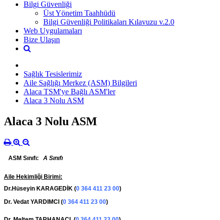
Bilgi Güvenliği
Üst Yönetim Taahhüdü
Bilgi Güvenliği Politikaları Kılavuzu v.2.0
Web Uygulamaları
Bize Ulaşın
Sağlık Tesislerimiz
Aile Sağlığı Merkez (ASM) Bilgileri
Alaca TSM'ye Bağlı ASM'ler
Alaca 3 Nolu ASM
Alaca 3 Nolu ASM
ASM Sınıfı:
A Sınıfı
Aile Hekimliği Birimi:
Dr.Hüseyin KARAGEDİK (
0 364 411 23 00
)
Dr. Vedat YARDIMCI
(
0 364 411 23 00
)
Dr. Meltem TARHANACI
(
0 364
411 23 00
)