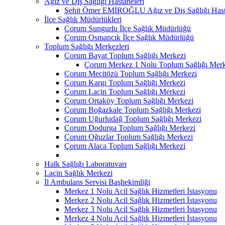
Ağız ve Diş Sağlığı Hastaneleri
Şehit Ömer EMİROĞLU Ağız ve Diş Sağlığı Hast
İlçe Sağlık Müdürlükleri
Çorum Sungurlu İlçe Sağlık Müdürlüğü
Çorum Osmancık İlçe Sağlık Müdürlüğü
Toplum Sağlığı Merkezleri
Çorum Bayat Toplum Sağlığı Merkezi
Çorum Merkez 1 Nolu Toplum Sağlığı Merk
Çorum Mecitözü Toplum Sağlığı Merkezi
Çorum Kargı Toplum Sağlığı Merkezi
Çorum Laçin Toplum Sağlığı Merkezi
Çorum Ortaköy Toplum Sağlığı Merkezi
Çorum Boğazkale Toplum Sağlığı Merkezi
Çorum Uğurludağ Toplum Sağlığı Merkezi
Çorum Dodurga Toplum Sağlığı Merkezi
Çorum Oğuzlar Toplum Sağlığı Merkezi
Çorum Alaca Toplum Sağlığı Merkezi
Halk Sağlığı Laboratuvarı
Laçin Sağlık Merkezi
İl Ambulans Servisi Başhekimliği
Merkez 1 Nolu Acil Sağlık Hizmetleri İstasyonu
Merkez 2 Nolu Acil Sağlık Hizmetleri İstasyonu
Merkez 3 Nolu Acil Sağlık Hizmetleri İstasyonu
Merkez 4 Nolu Acil Sağlık Hizmetleri İstasyonu