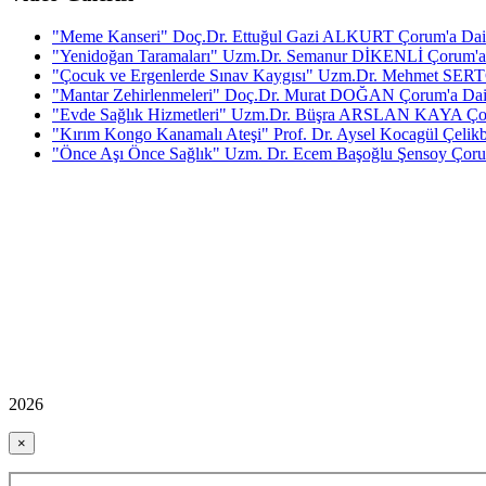
"Meme Kanseri" Doç.Dr. Ettuğul Gazi ALKURT Çorum'a Dair 
"Yenidoğan Taramaları" Uzm.Dr. Semanur DİKENLİ Çorum'a 
"Çocuk ve Ergenlerde Sınav Kaygısı" Uzm.Dr. Mehmet SERT
"Mantar Zehirlenmeleri" Doç.Dr. Murat DOĞAN Çorum'a Dair
"Evde Sağlık Hizmetleri" Uzm.Dr. Büşra ARSLAN KAYA Çor
"Kırım Kongo Kanamalı Ateşi" Prof. Dr. Aysel Kocagül Çelikba
"Önce Aşı Önce Sağlık" Uzm. Dr. Ecem Başoğlu Şensoy Çorum
2026
×