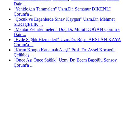
Dair ...
"Yenidoğan Taramaları" Uzm.Dr. Semanur DİKENLİ
Çorum'a ...
"Çocuk ve Ergenlerde Sınav Kaygısı" Uzm.Dr. Mehmet
SERTÇELİK ...
"Mantar Zehirlenmeleri" Doç.Dr. Murat DOĞAN Çorum'a
Dair ...
"Evde Sağlık Hizmetleri" Uzm.Dr. Büşra ARSLAN KAYA
Çorum'a ...
"Kırım Kongo Kanamalı Ateşi" Prof. Dr. Aysel Kocagül
Çelikbaş ...
"Önce Aşı Önce Sağlık" Uzm. Dr. Ecem Başoğlu Şensoy
Çorum'a ...