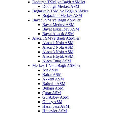
Dodurga TSM 'ye Bağlı ASM'ler
Dodurga Merkez ASM
Boğazkale TSM 'ye Bağlı ASM'ler
Boğazkale Merkez ASM
Bayat TSM 'ye Bağlı ASM'ler
Bayat Merkez ASM
Bayat Eskialibey ASM
Bayat Ahacık ASM
Alaca TSM'ye Bağlı ASM'ler
Alaca 1 Nolu ASM
Alaca 2 Nolu ASM
Alaca 3 Nolu ASM
Alaca Hüyük ASM
Alaca Tutaş ASM
Merkez 1 Nolu Bağlı ASM'ler
Ata ASM
Bahar ASM
Akkent ASM
Bağcılar ASM
Buhara ASM
Çınar ASM
Gülabibey ASM
Güneş ASM
Hasanpaşa ASM
Hititevler ASM