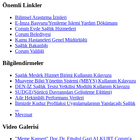
Önemli Linkler
Bilimsel Araştırma İzinleri
E-İmza Başvuru/Yenileme İşlemi Yardım Dökümanı
Çorum Evde Sağlık Hizmetleri
Çorum Belediyesi
Kamu Hastaneleri Genel Müdürlüğü
Sağlık Bakanlığı
Çorum Valiliği
Bilgilendirmeler
Saglık Meslek Hizmet Birimi Kullanım Kılavuzu
Muayene Bilgi Yönetim Sistemi (MBYS) Kullanım Kılavuzu
DEN-İZ Sağlık Tesisi Yetkilisi Modülü Kullanım Klavuzu
SUDGE(Sürücü Davranışları Geliştirme Eğitimi)
Aile Hekimliği Performans Verileri
İlimizde Kuduz Profilaksi Uygulamalarının Yapılacağı Sağlık
...
Mevzuat
Video Galerisi
"Meme Kanseri" Doç.Dr. Ettuğul Gazi ALKURT Çorum'a