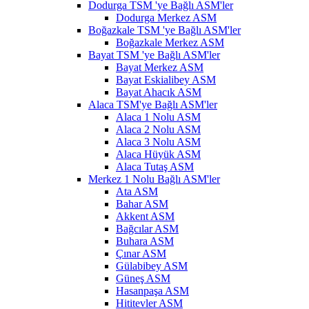
Dodurga TSM 'ye Bağlı ASM'ler
Dodurga Merkez ASM
Boğazkale TSM 'ye Bağlı ASM'ler
Boğazkale Merkez ASM
Bayat TSM 'ye Bağlı ASM'ler
Bayat Merkez ASM
Bayat Eskialibey ASM
Bayat Ahacık ASM
Alaca TSM'ye Bağlı ASM'ler
Alaca 1 Nolu ASM
Alaca 2 Nolu ASM
Alaca 3 Nolu ASM
Alaca Hüyük ASM
Alaca Tutaş ASM
Merkez 1 Nolu Bağlı ASM'ler
Ata ASM
Bahar ASM
Akkent ASM
Bağcılar ASM
Buhara ASM
Çınar ASM
Gülabibey ASM
Güneş ASM
Hasanpaşa ASM
Hititevler ASM