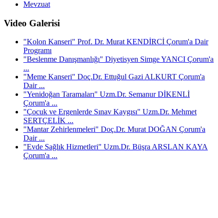
Mevzuat
Video Galerisi
"Kolon Kanseri" Prof. Dr. Murat KENDİRCİ Çorum'a Dair
Programı
"Beslenme Danışmanlığı" Diyetisyen Simge YANCI Çorum'a
...
"Meme Kanseri" Doç.Dr. Ettuğul Gazi ALKURT Çorum'a
Dair ...
"Yenidoğan Taramaları" Uzm.Dr. Semanur DİKENLİ
Çorum'a ...
"Çocuk ve Ergenlerde Sınav Kaygısı" Uzm.Dr. Mehmet
SERTÇELİK ...
"Mantar Zehirlenmeleri" Doç.Dr. Murat DOĞAN Çorum'a
Dair ...
"Evde Sağlık Hizmetleri" Uzm.Dr. Büşra ARSLAN KAYA
Çorum'a ...