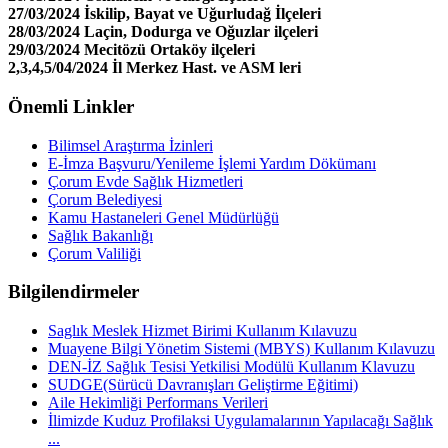
27/03/2024 İskilip, Bayat ve Uğurludağ İlçeleri
28/03/2024 Laçin, Dodurga ve Oğuzlar ilçeleri
29/03/2024 Mecitözü Ortaköy ilçeleri
2,3,4,5/04/2024 İl Merkez Hast. ve ASM leri
Önemli Linkler
Bilimsel Araştırma İzinleri
E-İmza Başvuru/Yenileme İşlemi Yardım Dökümanı
Çorum Evde Sağlık Hizmetleri
Çorum Belediyesi
Kamu Hastaneleri Genel Müdürlüğü
Sağlık Bakanlığı
Çorum Valiliği
Bilgilendirmeler
Saglık Meslek Hizmet Birimi Kullanım Kılavuzu
Muayene Bilgi Yönetim Sistemi (MBYS) Kullanım Kılavuzu
DEN-İZ Sağlık Tesisi Yetkilisi Modülü Kullanım Klavuzu
SUDGE(Sürücü Davranışları Geliştirme Eğitimi)
Aile Hekimliği Performans Verileri
İlimizde Kuduz Profilaksi Uygulamalarının Yapılacağı Sağlık
...