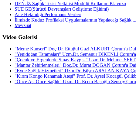
DEN-İZ Sağlık Tesisi Yetkilisi Modülü Kullanım Klavuzu
SUDGE(Sürücü Davranışları Geliştirme Eğitimi)
Aile Hekimliği Performans Verileri
İlimizde Kuduz Profilaksi Uygulamalarının Yapılacağı Sağlık ..
Mevzuat
Video Galerisi
"Meme Kanseri" Doç.Dr. Ettuğul Gazi ALKURT Çorum'a Dair 
"Yenidoğan Taramaları" Uzm.Dr. Semanur DİKENLİ Çorum'a 
"Çocuk ve Ergenlerde Sınav Kaygısı" Uzm.Dr. Mehmet SERT
"Mantar Zehirlenmeleri" Doç.Dr. Murat DOĞAN Çorum'a Dair
"Evde Sağlık Hizmetleri" Uzm.Dr. Büşra ARSLAN KAYA Çor
"Kırım Kongo Kanamalı Ateşi" Prof. Dr. Aysel Kocagül Çelikba
"Önce Aşı Önce Sağlık" Uzm. Dr. Ecem Başoğlu Şensoy Çorum