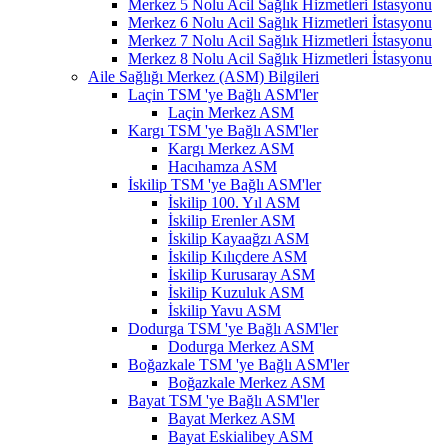
Merkez 5 Nolu Acil Sağlık Hizmetleri İstasyonu
Merkez 6 Nolu Acil Sağlık Hizmetleri İstasyonu
Merkez 7 Nolu Acil Sağlık Hizmetleri İstasyonu
Merkez 8 Nolu Acil Sağlık Hizmetleri İstasyonu
Aile Sağlığı Merkez (ASM) Bilgileri
Laçin TSM 'ye Bağlı ASM'ler
Laçin Merkez ASM
Kargı TSM 'ye Bağlı ASM'ler
Kargı Merkez ASM
Hacıhamza ASM
İskilip TSM 'ye Bağlı ASM'ler
İskilip 100. Yıl ASM
İskilip Erenler ASM
İskilip Kayaağzı ASM
İskilip Kılıçdere ASM
İskilip Kurusaray ASM
İskilip Kuzuluk ASM
İskilip Yavu ASM
Dodurga TSM 'ye Bağlı ASM'ler
Dodurga Merkez ASM
Boğazkale TSM 'ye Bağlı ASM'ler
Boğazkale Merkez ASM
Bayat TSM 'ye Bağlı ASM'ler
Bayat Merkez ASM
Bayat Eskialibey ASM