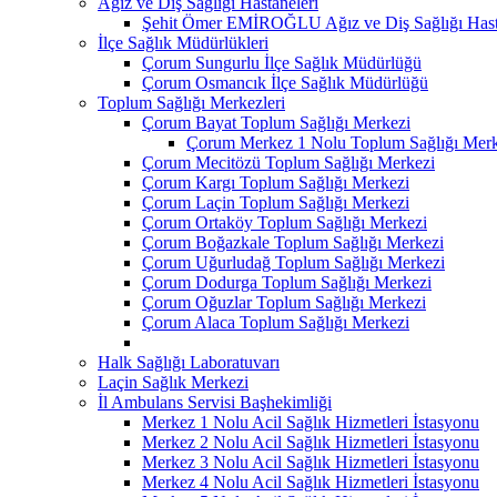
Ağız ve Diş Sağlığı Hastaneleri
Şehit Ömer EMİROĞLU Ağız ve Diş Sağlığı Hast
İlçe Sağlık Müdürlükleri
Çorum Sungurlu İlçe Sağlık Müdürlüğü
Çorum Osmancık İlçe Sağlık Müdürlüğü
Toplum Sağlığı Merkezleri
Çorum Bayat Toplum Sağlığı Merkezi
Çorum Merkez 1 Nolu Toplum Sağlığı Merk
Çorum Mecitözü Toplum Sağlığı Merkezi
Çorum Kargı Toplum Sağlığı Merkezi
Çorum Laçin Toplum Sağlığı Merkezi
Çorum Ortaköy Toplum Sağlığı Merkezi
Çorum Boğazkale Toplum Sağlığı Merkezi
Çorum Uğurludağ Toplum Sağlığı Merkezi
Çorum Dodurga Toplum Sağlığı Merkezi
Çorum Oğuzlar Toplum Sağlığı Merkezi
Çorum Alaca Toplum Sağlığı Merkezi
Halk Sağlığı Laboratuvarı
Laçin Sağlık Merkezi
İl Ambulans Servisi Başhekimliği
Merkez 1 Nolu Acil Sağlık Hizmetleri İstasyonu
Merkez 2 Nolu Acil Sağlık Hizmetleri İstasyonu
Merkez 3 Nolu Acil Sağlık Hizmetleri İstasyonu
Merkez 4 Nolu Acil Sağlık Hizmetleri İstasyonu