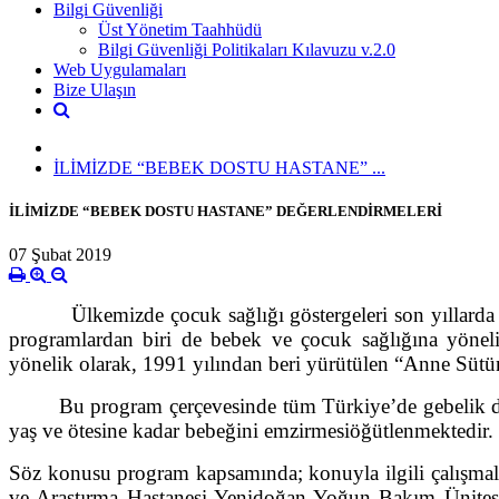
Bilgi Güvenliği
Üst Yönetim Taahhüdü
Bilgi Güvenliği Politikaları Kılavuzu v.2.0
Web Uygulamaları
Bize Ulaşın
İLİMİZDE “BEBEK DOSTU HASTANE” ...
İLİMİZDE “BEBEK DOSTU HASTANE” DEĞERLENDİRMELERİ
07 Şubat 2019
Ülkemizde çocuk sağlığı göstergeleri son yıllarda old
programlardan biri de bebek ve çocuk sağlığına yöneli
yönelik olarak, 1991 yılından beri yürütülen “Anne Sütü
Bu program çerçevesinde tüm Türkiye’de gebelik dönem
yaş ve ötesine kadar bebeğini emzirmesi
öğütlenmektedir.
Söz konusu program kapsamında; konuyla ilgili çalışmal
ve Araştırma Hastanesi Yenidoğan Yoğun Bakım Ünitesi