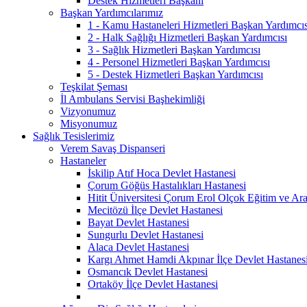
Destek Hizmetleri Başkanı
Başkan Yardımcılarımız
1 - Kamu Hastaneleri Hizmetleri Başkan Yardımcıs
2 - Halk Sağlığı Hizmetleri Başkan Yardımcısı
3 - Sağlık Hizmetleri Başkan Yardımcısı
4 - Personel Hizmetleri Başkan Yardımcısı
5 - Destek Hizmetleri Başkan Yardımcısı
Teşkilat Şeması
İl Ambulans Servisi Başhekimliği
Vizyonumuz
Misyonumuz
Sağlık Tesislerimiz
Verem Savaş Dispanseri
Hastaneler
İskilip Atıf Hoca Devlet Hastanesi
Çorum Göğüs Hastalıkları Hastanesi
Hitit Üniversitesi Çorum Erol Olçok Eğitim ve Ara
Mecitözü İlçe Devlet Hastanesi
Bayat Devlet Hastanesi
Sungurlu Devlet Hastanesi
Alaca Devlet Hastanesi
Kargı Ahmet Hamdi Akpınar İlçe Devlet Hastanes
Osmancık Devlet Hastanesi
Ortaköy İlçe Devlet Hastanesi