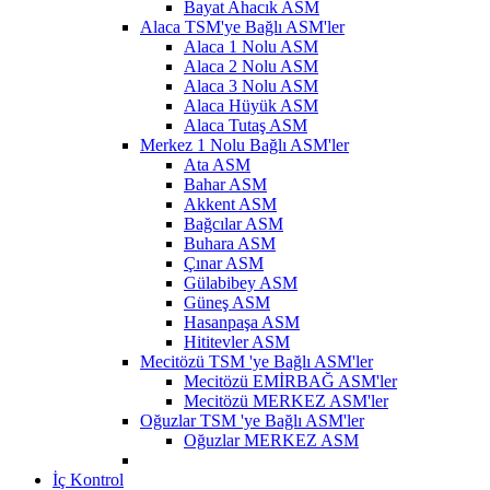
Bayat Ahacık ASM
Alaca TSM'ye Bağlı ASM'ler
Alaca 1 Nolu ASM
Alaca 2 Nolu ASM
Alaca 3 Nolu ASM
Alaca Hüyük ASM
Alaca Tutaş ASM
Merkez 1 Nolu Bağlı ASM'ler
Ata ASM
Bahar ASM
Akkent ASM
Bağcılar ASM
Buhara ASM
Çınar ASM
Gülabibey ASM
Güneş ASM
Hasanpaşa ASM
Hititevler ASM
Mecitözü TSM 'ye Bağlı ASM'ler
Mecitözü EMİRBAĞ ASM'ler
Mecitözü MERKEZ ASM'ler
Oğuzlar TSM 'ye Bağlı ASM'ler
Oğuzlar MERKEZ ASM
İç Kontrol