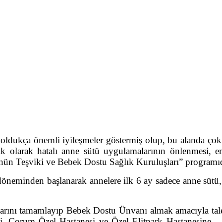
ukça önemli iyileşmeler göstermiş olup, bu alanda çok 
k olarak hatalı anne sütü uygulamalarının önlenmesi, 
nün Teşviki ve Bebek Dostu Sağlık Kuruluşları” programıd
inden başlanarak annelere ilk 6 ay sadece anne sütü, s
arını tamamlayıp Bebek Dostu Ünvanı almak amacıyla tal
, Çorum Özel Hastanesi ve Özel Elitpark Hastanesine 2