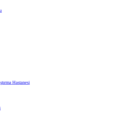
ı
ştırma Hastanesi
i