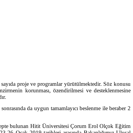
sayıda proje ve programlar yürütülmektedir. Söz konusu
emzirmenin korunması, özendirilmesi ve desteklenmesine
ır.
onrasında da uygun tamamlayıcı beslenme ile beraber 2
epte bulunan Hitit Üniversitesi Çorum Erol Olçok Eğitim
3-26 Ocak 2019 tarihleri arasında Bakanlığımız Ulusal