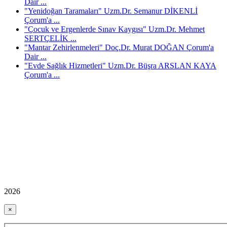
Dair ...
"Yenidoğan Taramaları" Uzm.Dr. Semanur DİKENLİ
Çorum'a ...
"Çocuk ve Ergenlerde Sınav Kaygısı" Uzm.Dr. Mehmet
SERTÇELİK ...
"Mantar Zehirlenmeleri" Doç.Dr. Murat DOĞAN Çorum'a
Dair ...
"Evde Sağlık Hizmetleri" Uzm.Dr. Büşra ARSLAN KAYA
Çorum'a ...
2026
×