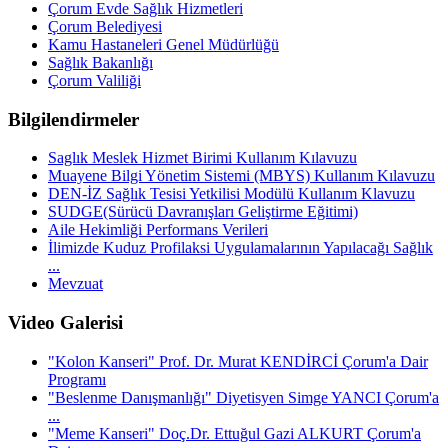
Çorum Evde Sağlık Hizmetleri
Çorum Belediyesi
Kamu Hastaneleri Genel Müdürlüğü
Sağlık Bakanlığı
Çorum Valiliği
Bilgilendirmeler
Saglık Meslek Hizmet Birimi Kullanım Kılavuzu
Muayene Bilgi Yönetim Sistemi (MBYS) Kullanım Kılavuzu
DEN-İZ Sağlık Tesisi Yetkilisi Modülü Kullanım Klavuzu
SUDGE(Sürücü Davranışları Geliştirme Eğitimi)
Aile Hekimliği Performans Verileri
İlimizde Kuduz Profilaksi Uygulamalarının Yapılacağı Sağlık
...
Mevzuat
Video Galerisi
"Kolon Kanseri" Prof. Dr. Murat KENDİRCİ Çorum'a Dair
Programı
"Beslenme Danışmanlığı" Diyetisyen Simge YANCI Çorum'a
...
"Meme Kanseri" Doç.Dr. Ettuğul Gazi ALKURT Çorum'a