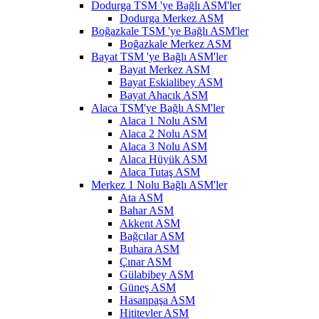
Dodurga TSM 'ye Bağlı ASM'ler
Dodurga Merkez ASM
Boğazkale TSM 'ye Bağlı ASM'ler
Boğazkale Merkez ASM
Bayat TSM 'ye Bağlı ASM'ler
Bayat Merkez ASM
Bayat Eskialibey ASM
Bayat Ahacık ASM
Alaca TSM'ye Bağlı ASM'ler
Alaca 1 Nolu ASM
Alaca 2 Nolu ASM
Alaca 3 Nolu ASM
Alaca Hüyük ASM
Alaca Tutaş ASM
Merkez 1 Nolu Bağlı ASM'ler
Ata ASM
Bahar ASM
Akkent ASM
Bağcılar ASM
Buhara ASM
Çınar ASM
Gülabibey ASM
Güneş ASM
Hasanpaşa ASM
Hititevler ASM