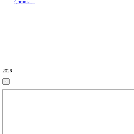
Çorum'a ...
2026
×