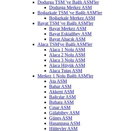
Dodurga TSM 'ye Bağlı ASM'ler
Dodurga Merkez ASM
Boğazkale TSM 'ye Bağlı ASM'ler
Boğazkale Merkez ASM
Bayat TSM 'ye Bağlı ASM'ler
Bayat Merkez ASM
Bayat Eskialibey ASM
Bayat Ahacık ASM
Alaca TSM'ye Bağlı ASM'ler
Alaca 1 Nolu ASM
Alaca 2 Nolu ASM
Alaca 3 Nolu ASM
Alaca Hüyük ASM
Alaca Tutaş ASM
Merkez 1 Nolu Bağlı ASM'ler
Ata ASM
Bahar ASM
Akkent ASM
Bağcılar ASM
Buhara ASM
Çınar ASM
Gülabibey ASM
Güneş ASM
Hasanpaşa ASM
Hititevler ASM