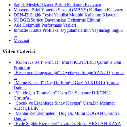
Saglık Meslek Hizmet Birimi Kullanım Kılavuzu
Muayene Bilgi Yönetim Sistemi (MBYS) Kullanım Kılavuzu
DEN-İZ Sağlık Tesisi Yetkilisi Modülü Kullanım Klavuzu
SUDGE(Sürücü Davranışları Geliştirme Eğitimi)
Aile Hekimliği Performans Verileri
İlimizde Kuduz Profilaksi Uygulamalarının Yapılacağı Sağlık
...
Mevzuat
Video Galerisi
"Kolon Kanseri" Prof. Dr. Murat KENDİRCİ Çorum'a Dair
Programı
"Beslenme Danışmanlığı" Diyetisyen Simge YANCI Çorum'a
...
"Meme Kanseri" Doç.Dr. Ettuğul Gazi ALKURT Çorum'a
Dair ...
"Yenidoğan Taramaları" Uzm.Dr. Semanur DİKENLİ
Çorum'a ...
"Çocuk ve Ergenlerde Sınav Kaygısı" Uzm.Dr. Mehmet
SERTÇELİK ...
"Mantar Zehirlenmeleri" Doç.Dr. Murat DOĞAN Çorum'a
Dair ...
"Evde Sağlık Hizmetleri" Uzm.Dr. Büşra ARSLAN KAYA