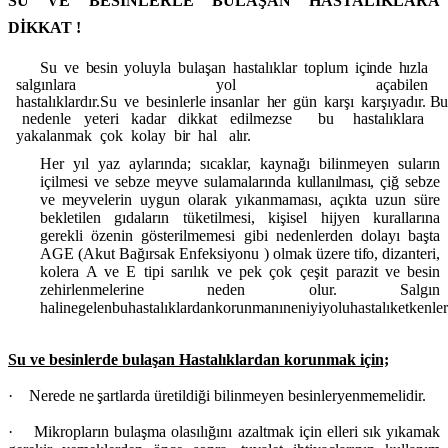
SU VE BESİNLERLE BULAŞAN HASTALIKLARA
DİKKAT !
Su
ve
besin
yoluyla bulaşan hastalıklar toplum
içinde hızla
salgınlara yol açabilen
hastalıklardır.
Su
ve
besinlerle
insanlar
her
gün
karşı
karşıyadır.
B
nedenle yeteri
kadar
dikkat edilmezse
bu
hastalıklara
yakalanmak çok kolay
bir
hal
alır.
Her yıl yaz aylarında; sıcaklar, kaynağı bilinmeyen suların
içilmesi ve sebze meyve
sulamalarında
kullanılması,
çiğ sebze
ve
meyvelerin uygun olarak yıkanmaması, açıkta uzun süre
bekletilen gıdaların tüketilmesi, kişisel hijyen kurallarına
gerekli özenin gösterilmemesi gibi nedenlerden dolayı başta
AGE (Akut Bağırsak Enfeksiyonu ) olmak üzere
tifo,
dizanteri,
kolera A
ve
E tipi sarılık
ve
pek çok çeşit parazit
ve
besin
zehirlenmelerine neden olur. Salgın
haline
gelen
bu
hastalıklardan
korunmanın
en
iyi
yolu
hastalık
etkenler
Su ve besinlerde bulaşan Hastalıklardan korunmak için;
·
Nerede
ne
şartlarda üretildiği bilinmeyen besinler
yenmemelidir.
·
Mikropların bulaşma olasılığını azaltmak için elleri
sık
yıkamak