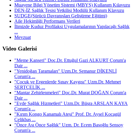
Muayene Bilgi Yönetim Sistemi (MBYS) Kullanım Kılavuzu
DEN-İZ Sağlık Tesisi Yetkilisi Modülü Kullanım Klavuzu
SUDGE(Sürücü Davranışları Geliştirme Eğitimi)
Aile Hekimliği Performans Verileri
İlimizde Kuduz Profilaksi Uygulamalarının Yapılacağı Sağlık
...
Mevzuat
Video Galerisi
"Meme Kanseri" Doç.Dr. Ettuğul Gazi ALKURT Çorum'a
Dair ...
"Yenidoğan Taramaları" Uzm.Dr. Semanur DİKENLİ
Çorum'a ...
"Çocuk ve Ergenlerde Sınav Kaygısı" Uzm.Dr. Mehmet
SERTÇELİK ...
"Mantar Zehirlenmeleri" Doç.Dr. Murat DOĞAN Çorum'a
Dair ...
"Evde Sağlık Hizmetleri" Uzm.Dr. Büşra ARSLAN KAYA
Çorum'a ...
"Kırım Kongo Kanamalı Ateşi" Prof. Dr. Aysel Kocagül
Çelikbaş ...
"Önce Aşı Önce Sağlık" Uzm. Dr. Ecem Başoğlu Şensoy
Çorum'a ...