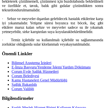
bekleterek çözülmemeli, çözünmesi için buzdolabında bekletilmeli
ve
özellikle et,
tavuk,
balık gibi gıdalar çözündükten sonra
tekrar
dondurulmamalıdır.
·
Sebze
ve
meyveler dışardan gelebilecek hastalık etkilerine karşı
iyi yıkanmalıdır. Yetişme süresi boyunca toz böcek, ilaç
gibi
etkilere maruz kalan sebze
ve
meyveler sadece su
ile
yıkamak
yetmeyebilir, sirke karıştırılan suya koyularak
bekletilmelidir.
·
Temiz içilebilir su kullanılmalı içilebilir su sağlanmasında
zorluklar olduğunda sular klorlanmalı veya
kaynatılmalıdır.
Önemli Linkler
Bilimsel Araştırma İzinleri
E-İmza Başvuru/Yenileme İşlemi Yardım Dökümanı
Çorum Evde Sağlık Hizmetleri
Çorum Belediyesi
Kamu Hastaneleri Genel Müdürlüğü
Sağlık Bakanlığı
Çorum Valiliği
Bilgilendirmeler
Saglık Meslek Hizmet Birimi Kullanım Kılavuzu