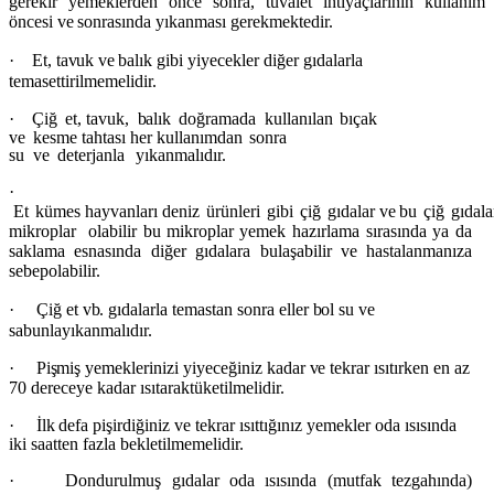
gerekir yemeklerden önce sonra, tuvalet ihtiyaçlarının kullanım
öncesi
ve
sonrasında yıkanması gerekmektedir.
·
Et,
tavuk
ve
balık gibi yiyecekler diğer gıdalarla
temas
ettirilmemelidir.
·
Ç
iğ
et,
tavuk,
balık
doğramada
kullanılan
bıçak
ve
kesme
tahtası
her
kullanımdan
sonra
su
ve
deterjanla
yıkanmalıdır.
·
E
t
kümes
hayvanları
deniz
ürünleri
gibi
çiğ
gıdalar
ve
bu
çiğ
gıdala
mikroplar olabilir
bu
mikroplar yemek hazırlama sırasında ya da
saklama esnasında diğer gıdalara bulaşabilir
ve
hastalanmanıza
sebep
olabilir.
·
Çiğ et
vb.
gıdalarla temastan sonra eller
bol
su
ve
sabunla
yıkanmalıdır.
·
Pişmiş
yemeklerinizi yiyeceğiniz kadar
ve
tekrar ısıtırken en az
70 dereceye kadar ısıtarak
tüketilmelidir.
·
İlk
defa pişirdiğiniz
ve
tekrar ısıttığınız yemekler oda ısısında
iki saatten fazla bekletilmemelidir.
·
Dondurulmuş gıdalar oda ısısında (mutfak tezgahında)