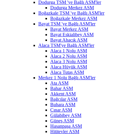
Dodurga TSM 'ye Bağlı ASM'ler
Dodurga Merkez ASM
Boğazkale TSM 'ye Bağlı ASM'ler
Boğazkale Merkez ASM
Bayat TSM 'ye Bağlı ASM'ler
Bayat Merkez ASM
Bayat Eskialibey ASM
Bayat Ahacık ASM
Alaca TSM'ye Bağlı ASM'ler
Alaca 1 Nolu ASM
Alaca 2 Nolu ASM
Alaca 3 Nolu ASM
Alaca Hüyük ASM
Alaca Tutaş ASM
Merkez 1 Nolu Bağlı ASM'ler
Ata ASM
Bahar ASM
Akkent ASM
Bağcılar ASM
Buhara ASM
Çınar ASM
Gülabibey ASM
Güneş ASM
Hasanpaşa ASM
Hititevler ASM