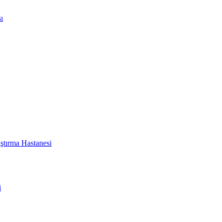
ı
ştırma Hastanesi
i