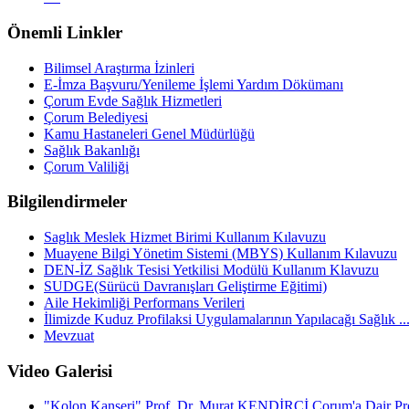
Önemli Linkler
Bilimsel Araştırma İzinleri
E-İmza Başvuru/Yenileme İşlemi Yardım Dökümanı
Çorum Evde Sağlık Hizmetleri
Çorum Belediyesi
Kamu Hastaneleri Genel Müdürlüğü
Sağlık Bakanlığı
Çorum Valiliği
Bilgilendirmeler
Saglık Meslek Hizmet Birimi Kullanım Kılavuzu
Muayene Bilgi Yönetim Sistemi (MBYS) Kullanım Kılavuzu
DEN-İZ Sağlık Tesisi Yetkilisi Modülü Kullanım Klavuzu
SUDGE(Sürücü Davranışları Geliştirme Eğitimi)
Aile Hekimliği Performans Verileri
İlimizde Kuduz Profilaksi Uygulamalarının Yapılacağı Sağlık ..
Mevzuat
Video Galerisi
"Kolon Kanseri" Prof. Dr. Murat KENDİRCİ Çorum'a Dair Pr