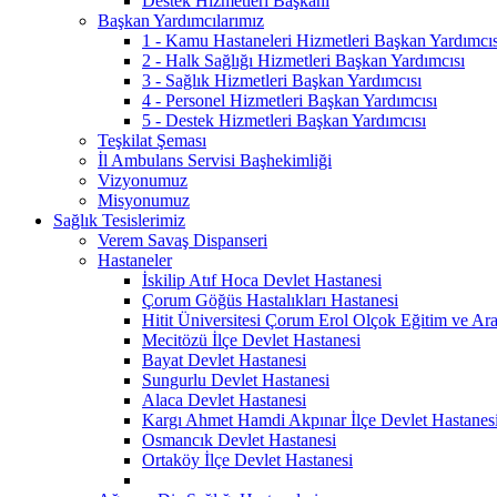
Destek Hizmetleri Başkanı
Başkan Yardımcılarımız
1 - Kamu Hastaneleri Hizmetleri Başkan Yardımcıs
2 - Halk Sağlığı Hizmetleri Başkan Yardımcısı
3 - Sağlık Hizmetleri Başkan Yardımcısı
4 - Personel Hizmetleri Başkan Yardımcısı
5 - Destek Hizmetleri Başkan Yardımcısı
Teşkilat Şeması
İl Ambulans Servisi Başhekimliği
Vizyonumuz
Misyonumuz
Sağlık Tesislerimiz
Verem Savaş Dispanseri
Hastaneler
İskilip Atıf Hoca Devlet Hastanesi
Çorum Göğüs Hastalıkları Hastanesi
Hitit Üniversitesi Çorum Erol Olçok Eğitim ve Ara
Mecitözü İlçe Devlet Hastanesi
Bayat Devlet Hastanesi
Sungurlu Devlet Hastanesi
Alaca Devlet Hastanesi
Kargı Ahmet Hamdi Akpınar İlçe Devlet Hastanes
Osmancık Devlet Hastanesi
Ortaköy İlçe Devlet Hastanesi