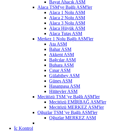
Bayat Ahacık ASM
Alaca TSM'ye Bağlı ASM'ler
Alaca 1 Nolu ASM
Alaca 2 Nolu ASM
Alaca 3 Nolu ASM
Alaca Hüyük ASM
Alaca Tutaş ASM
Merkez 1 Nolu Bağlı ASM'ler
Ata ASM
Bahar ASM
Akkent ASM
Bağcılar ASM
Buhara ASM
Çınar ASM
Gülabibey ASM
Güneş ASM
Hasanpaşa ASM
Hititevler ASM
Mecitözü TSM 'ye Bağlı ASM'ler
Mecitözü EMİRBAĞ ASM'ler
Mecitözü MERKEZ ASM'ler
Oğuzlar TSM 'ye Bağlı ASM'ler
Oğuzlar MERKEZ ASM
İç Kontrol