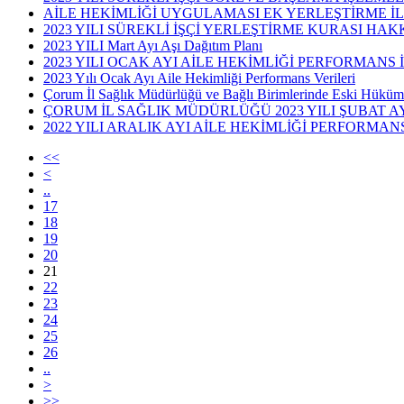
AİLE HEKİMLİĞİ UYGULAMASI EK YERLEŞTİRME İ
2023 YILI SÜREKLİ İŞÇİ YERLEŞTİRME KURASI H
2023 YILI Mart Ayı Aşı Dağıtım Planı
2023 YILI OCAK AYI AİLE HEKİMLİĞİ PERFORMAN
2023 Yılı Ocak Ayı Aile Hekimliği Performans Verileri
Çorum İl Sağlık Müdürlüğü ve Bağlı Birimlerinde Eski Hükü
ÇORUM İL SAĞLIK MÜDÜRLÜĞÜ 2023 YILI ŞUBAT AY
2022 YILI ARALIK AYI AİLE HEKİMLİĞİ PERFORM
<<
<
..
17
18
19
20
21
22
23
24
25
26
..
>
>>