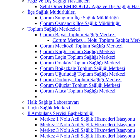
Ağız ve Diş Sağlığı Hastaneleri
Şehit Ömer EMİROĞLU Ağız ve Diş Sağlığı Hast
İlçe Sağlık Müdürlükleri
Çorum Sungurlu İlçe Sağlık Müdürlüğü
Çorum Osmancık İlçe Sağlık Müdürlüğü
Toplum Sağlığı Merkezleri
Çorum Bayat Toplum Sağlığı Merkezi
Çorum Merkez 1 Nolu Toplum Sağlığı Merk
Çorum Mecitözü Toplum Sağlığı Merkezi
Çorum Kargı Toplum Sağlığı Merkezi
Çorum Laçin Toplum Sağlığı Merkezi
Çorum Ortaköy Toplum Sağlığı Merkezi
Çorum Boğazkale Toplum Sağlığı Merkezi
Çorum Uğurludağ Toplum Sağlığı Merkezi
Çorum Dodurga Toplum Sağlığı Merkezi
Çorum Oğuzlar Toplum Sağlığı Merkezi
Çorum Alaca Toplum Sağlığı Merkezi
Halk Sağlığı Laboratuvarı
Laçin Sağlık Merkezi
İl Ambulans Servisi Başhekimliği
Merkez 1 Nolu Acil Sağlık Hizmetleri İstasyonu
Merkez 2 Nolu Acil Sağlık Hizmetleri İstasyonu
Merkez 3 Nolu Acil Sağlık Hizmetleri İstasyonu
Merkez 4 Nolu Acil Sağlık Hizmetleri İstasyonu