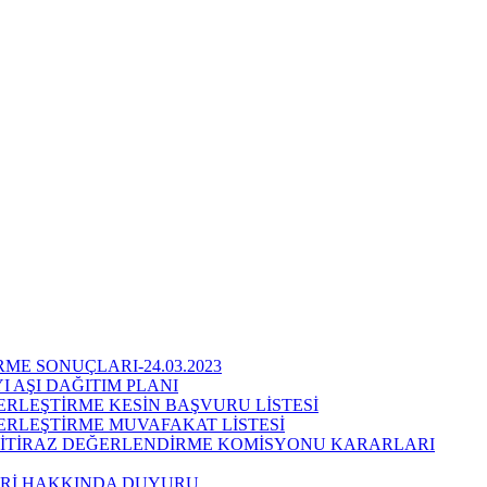
ME SONUÇLARI-24.03.2023
I AŞI DAĞITIM PLANI
YERLEŞTİRME KESİN BAŞVURU LİSTESİ
YERLEŞTİRME MUVAFAKAT LİSTESİ
NS İTİRAZ DEĞERLENDİRME KOMİSYONU KARARLARI
LERİ HAKKINDA DUYURU