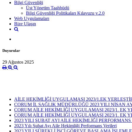
Bilgi Güvenliği
Üst Yönetim Taahhüdü
Bilgi Güvenliği Politikaları Kılavuzu v.2.0
Web Uygulamaları
Bize Ulaşın
Duyurular
29 Ağustos 2025
AİLE HEKİMLİĞİ UYGULAMASI 2023/1.EK YERLEŞTİR
ÇORUM İL SAĞLIK MÜDÜRLÜĞÜ 2023 YILI NİSAN AY
ÇORUM AİLE HEKİMLİĞİ UYGULAMASI 2023/1. EK 
ÇORUM AİLE HEKİMLİĞİ UYGULAMASI 2023/1. EK 
2023 YILI ŞUBAT AYI AİLE HEKİMLİĞİ PERFORMA
2023 Yılı Şubat Ayı Aile Hekimliği Performans Verileri
2023 YILI SÜREKLİ İŞÇİ GÖREVE BAŞLAMA İŞLEM