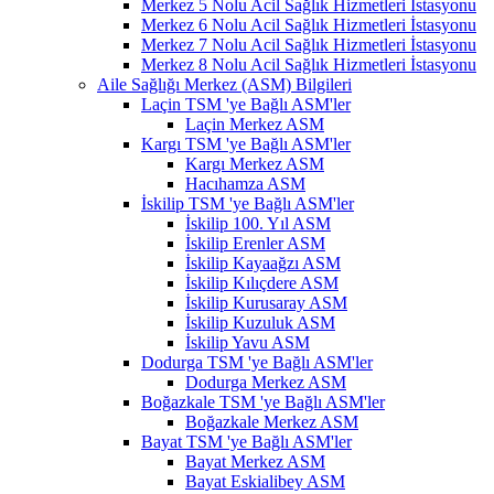
Merkez 5 Nolu Acil Sağlık Hizmetleri İstasyonu
Merkez 6 Nolu Acil Sağlık Hizmetleri İstasyonu
Merkez 7 Nolu Acil Sağlık Hizmetleri İstasyonu
Merkez 8 Nolu Acil Sağlık Hizmetleri İstasyonu
Aile Sağlığı Merkez (ASM) Bilgileri
Laçin TSM 'ye Bağlı ASM'ler
Laçin Merkez ASM
Kargı TSM 'ye Bağlı ASM'ler
Kargı Merkez ASM
Hacıhamza ASM
İskilip TSM 'ye Bağlı ASM'ler
İskilip 100. Yıl ASM
İskilip Erenler ASM
İskilip Kayaağzı ASM
İskilip Kılıçdere ASM
İskilip Kurusaray ASM
İskilip Kuzuluk ASM
İskilip Yavu ASM
Dodurga TSM 'ye Bağlı ASM'ler
Dodurga Merkez ASM
Boğazkale TSM 'ye Bağlı ASM'ler
Boğazkale Merkez ASM
Bayat TSM 'ye Bağlı ASM'ler
Bayat Merkez ASM
Bayat Eskialibey ASM