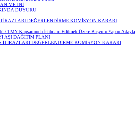
LAN METNİ
AKKINDA DUYURU
S İTİRAZLARI DEĞERLENDİRME KOMİSYON KARARI
mlü / TMY Kapsamında İstihdam Edilmek Üzere Başvuru Yapan Adaylar
I AŞI DAĞITIM PLANI
ANS İTİRAZLARI DEĞERLENDİRME KOMİSYON KARARI