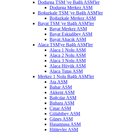
Dodurga TSM 'ye Bağlı ASM'ler
Dodurga Merkez ASM
Boğazkale TSM 'ye Bağlı ASM'ler
Boğazkale Merkez ASM
Bayat TSM 'ye Bağlı ASM'ler
Bayat Merkez ASM
Bayat Eskialibey ASM
Bayat Ahacık ASM
Alaca TSM'ye Bağlı ASM'ler
Alaca 1 Nolu ASM
Alaca 2 Nolu ASM
Alaca 3 Nolu ASM
Alaca Hüyük ASM
Alaca Tutaş ASM
Merkez 1 Nolu Bağlı ASM'ler
Ata ASM
Bahar ASM
Akkent ASM
Bağcılar ASM
Buhara ASM
Çınar ASM
Gülabibey ASM
Güneş ASM
Hasanpaşa ASM
Hititevler ASM