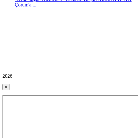
Çorum'a ...
2026
×