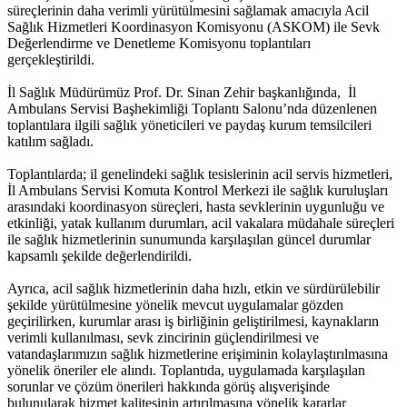
süreçlerinin daha verimli yürütülmesini sağlamak amacıyla Acil
Sağlık Hizmetleri Koordinasyon Komisyonu (ASKOM) ile Sevk
Değerlendirme ve Denetleme Komisyonu toplantıları
gerçekleştirildi.
İl Sağlık Müdürümüz Prof. Dr. Sinan Zehir başkanlığında, İl
Ambulans Servisi Başhekimliği Toplantı Salonu’nda düzenlenen
toplantılara ilgili sağlık yöneticileri ve paydaş kurum temsilcileri
katılım sağladı.
Toplantılarda; il genelindeki sağlık tesislerinin acil servis hizmetleri,
İl Ambulans Servisi Komuta Kontrol Merkezi ile sağlık kuruluşları
arasındaki koordinasyon süreçleri, hasta sevklerinin uygunluğu ve
etkinliği, yatak kullanım durumları, acil vakalara müdahale süreçleri
ile sağlık hizmetlerinin sunumunda karşılaşılan güncel durumlar
kapsamlı şekilde değerlendirildi.
Ayrıca, acil sağlık hizmetlerinin daha hızlı, etkin ve sürdürülebilir
şekilde yürütülmesine yönelik mevcut uygulamalar gözden
geçirilirken, kurumlar arası iş birliğinin geliştirilmesi, kaynakların
verimli kullanılması, sevk zincirinin güçlendirilmesi ve
vatandaşlarımızın sağlık hizmetlerine erişiminin kolaylaştırılmasına
yönelik öneriler ele alındı. Toplantıda, uygulamada karşılaşılan
sorunlar ve çözüm önerileri hakkında görüş alışverişinde
bulunularak hizmet kalitesinin artırılmasına yönelik kararlar