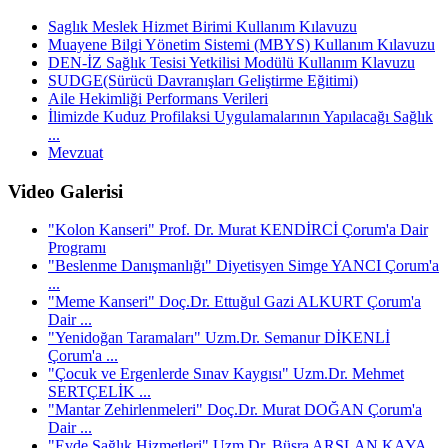
Saglık Meslek Hizmet Birimi Kullanım Kılavuzu
Muayene Bilgi Yönetim Sistemi (MBYS) Kullanım Kılavuzu
DEN-İZ Sağlık Tesisi Yetkilisi Modülü Kullanım Klavuzu
SUDGE(Sürücü Davranışları Geliştirme Eğitimi)
Aile Hekimliği Performans Verileri
İlimizde Kuduz Profilaksi Uygulamalarının Yapılacağı Sağlık
...
Mevzuat
Video Galerisi
"Kolon Kanseri" Prof. Dr. Murat KENDİRCİ Çorum'a Dair
Programı
"Beslenme Danışmanlığı" Diyetisyen Simge YANCI Çorum'a
...
"Meme Kanseri" Doç.Dr. Ettuğul Gazi ALKURT Çorum'a
Dair ...
"Yenidoğan Taramaları" Uzm.Dr. Semanur DİKENLİ
Çorum'a ...
"Çocuk ve Ergenlerde Sınav Kaygısı" Uzm.Dr. Mehmet
SERTÇELİK ...
"Mantar Zehirlenmeleri" Doç.Dr. Murat DOĞAN Çorum'a
Dair ...
"Evde Sağlık Hizmetleri" Uzm.Dr. Büşra ARSLAN KAYA