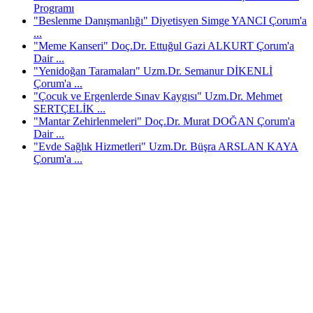
Programı
"Beslenme Danışmanlığı" Diyetisyen Simge YANCI Çorum'a
...
"Meme Kanseri" Doç.Dr. Ettuğul Gazi ALKURT Çorum'a
Dair ...
"Yenidoğan Taramaları" Uzm.Dr. Semanur DİKENLİ
Çorum'a ...
"Çocuk ve Ergenlerde Sınav Kaygısı" Uzm.Dr. Mehmet
SERTÇELİK ...
"Mantar Zehirlenmeleri" Doç.Dr. Murat DOĞAN Çorum'a
Dair ...
"Evde Sağlık Hizmetleri" Uzm.Dr. Büşra ARSLAN KAYA
Çorum'a ...