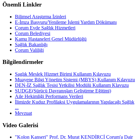
Önemli Linkler
Bilimsel Araştırma İzinleri
E-İmza Başvuru/Yenileme İşlemi Yardım Dökümanı
Çorum Evde Sağlık Hizmetleri
Çorum Belediyesi
Kamu Hastaneleri Genel Müdürlüğü
Sağlık Bakanlığı
Çorum Valiliği
Bilgilendirmeler
Saglık Meslek Hizmet Birimi Kullanım Kılavuzu
Muayene Bilgi Yönetim Sistemi (MBYS) Kullanım Kılavuzu
DEN-İZ Sağlık Tesisi Yetkilisi Modülü Kullanım Klavuzu
SUDGE(Sürücü Davranışları Geliştirme Eğitimi)
Aile Hekimliği Performans Verileri
İlimizde Kuduz Profilaksi Uygulamalarının Yapılacağı Sağlık
...
Mevzuat
Video Galerisi
"Kolon Kanseri" Prof. Dr. Murat KENDİRCİ Çorum'a Dair