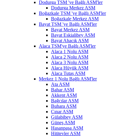
Dodurga TSM 'ye Bağlı ASM'ler
Dodurga Merkez ASM
Boğazkale TSM 'ye Bağlı ASM'ler
Boğazkale Merkez ASM
Bayat TSM 'ye Bağlı ASM'ler
Bayat Merkez ASM
Bayat Eskialibey ASM
Bayat Ahacık ASM
Alaca TSM'ye Bağlı ASM'ler
Alaca 1 Nolu ASM
Alaca 2 Nolu ASM
Alaca 3 Nolu ASM
Alaca Hüyük ASM
Alaca Tutaş ASM
Merkez 1 Nolu Bağlı ASM'ler
Ata ASM
Bahar ASM
Akkent ASM
Bağcılar ASM
Buhara ASM
Çınar ASM
Gülabibey ASM
Güneş ASM
Hasanpaşa ASM
Hititevler ASM