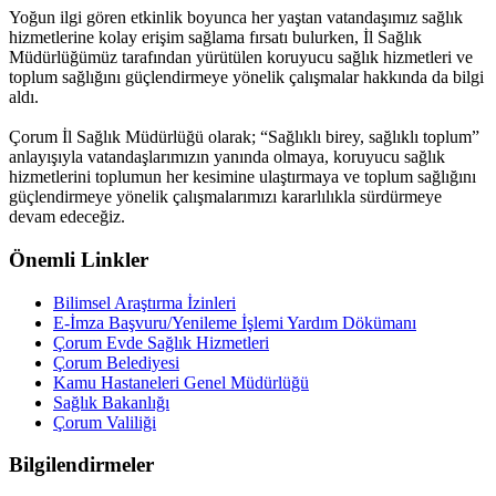
Yoğun ilgi gören etkinlik boyunca her yaştan vatandaşımız sağlık
hizmetlerine kolay erişim sağlama fırsatı bulurken, İl Sağlık
Müdürlüğümüz tarafından yürütülen koruyucu sağlık hizmetleri ve
toplum sağlığını güçlendirmeye yönelik çalışmalar hakkında da bilgi
aldı.
Çorum İl Sağlık Müdürlüğü olarak; “Sağlıklı birey, sağlıklı toplum”
anlayışıyla vatandaşlarımızın yanında olmaya, koruyucu sağlık
hizmetlerini toplumun her kesimine ulaştırmaya ve toplum sağlığını
güçlendirmeye yönelik çalışmalarımızı kararlılıkla sürdürmeye
devam edeceğiz.
Önemli Linkler
Bilimsel Araştırma İzinleri
E-İmza Başvuru/Yenileme İşlemi Yardım Dökümanı
Çorum Evde Sağlık Hizmetleri
Çorum Belediyesi
Kamu Hastaneleri Genel Müdürlüğü
Sağlık Bakanlığı
Çorum Valiliği
Bilgilendirmeler