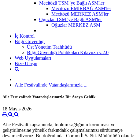
Mecitözü TSM 'ye Bağlı ASM'ler
Mecitözü EMİRBAĞ ASM'ler
Mecitözü MERKEZ ASM'ler
Oğuzlar TSM 'ye Bağlı ASM'ler
Oğuzlar MERKEZ ASM
İç Kontrol
Bilgi Güvenliği
Üst Yönetim Taahhüdü
Bilgi Güvenliği Politikaları Kılavuzu v.2.0
Web Uygulamaları
Bize Ulaşın
Aile Festivalinde Vatandaşlarımızla ...
Aile Festivalinde Vatandaşlarımızla Bir Araya Geldik
18 Mayıs 2026
Aile Festivali kapsamında, toplum sağlığının korunması ve
geliştirilmesine yönelik farkındalık çalışmalarımızı sürdürmeye
devam ediyoruz. Bu doğrultuda, Çorum İl Sağlık Müdürlüğü olarak;