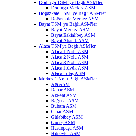
Dodurga TSM 'ye Bağlı ASM'ler
Dodurga Merkez ASM
Boğazkale TSM 'ye Bağlı ASM'ler
Boğazkale Merkez ASM
Bayat TSM 'ye Bağlı ASM'ler
Bayat Merkez ASM
Bayat Eskialibey ASM
Bayat Ahacık ASM
Alaca TSM'ye Bağlı ASM'ler
Alaca 1 Nolu ASM
Alaca 2 Nolu ASM
Alaca 3 Nolu ASM
Alaca Hüyük ASM
Alaca Tutaş ASM
Merkez 1 Nolu Bağlı ASM'ler
Ata ASM
Bahar ASM
Akkent ASM
Bağcılar ASM
Buhara ASM
Çınar ASM
Gülabibey ASM
Güneş ASM
Hasanpaşa ASM
Hititevler ASM