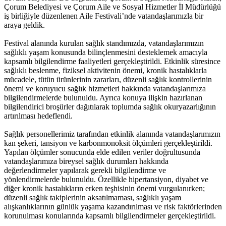
Çorum Belediyesi ve Çorum Aile ve Sosyal Hizmetler İl Müdürlüğü
iş birliğiyle düzenlenen Aile Festivali’nde vatandaşlarımızla bir
araya geldik.
Festival alanında kurulan sağlık standımızda, vatandaşlarımızın
sağlıklı yaşam konusunda bilinçlenmesini desteklemek amacıyla
kapsamlı bilgilendirme faaliyetleri gerçekleştirildi. Etkinlik süresince
sağlıklı beslenme, fiziksel aktivitenin önemi, kronik hastalıklarla
mücadele, tütün ürünlerinin zararları, düzenli sağlık kontrollerinin
önemi ve koruyucu sağlık hizmetleri hakkında vatandaşlarımıza
bilgilendirmelerde bulunuldu. Ayrıca konuya ilişkin hazırlanan
bilgilendirici broşürler dağıtılarak toplumda sağlık okuryazarlığının
artırılması hedeflendi.
Sağlık personellerimiz tarafından etkinlik alanında vatandaşlarımızın
kan şekeri, tansiyon ve karbonmonoksit ölçümleri gerçekleştirildi.
Yapılan ölçümler sonucunda elde edilen veriler doğrultusunda
vatandaşlarımıza bireysel sağlık durumları hakkında
değerlendirmeler yapılarak gerekli bilgilendirme ve
yönlendirmelerde bulunuldu. Özellikle hipertansiyon, diyabet ve
diğer kronik hastalıkların erken teşhisinin önemi vurgulanırken;
düzenli sağlık takiplerinin aksatılmaması, sağlıklı yaşam
alışkanlıklarının günlük yaşama kazandırılması ve risk faktörlerinden
korunulması konularında kapsamlı bilgilendirmeler gerçekleştirildi.