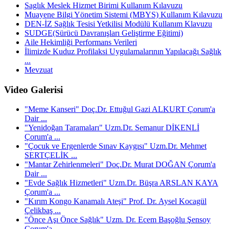
Saglık Meslek Hizmet Birimi Kullanım Kılavuzu
Muayene Bilgi Yönetim Sistemi (MBYS) Kullanım Kılavuzu
DEN-İZ Sağlık Tesisi Yetkilisi Modülü Kullanım Klavuzu
SUDGE(Sürücü Davranışları Geliştirme Eğitimi)
Aile Hekimliği Performans Verileri
İlimizde Kuduz Profilaksi Uygulamalarının Yapılacağı Sağlık
...
Mevzuat
Video Galerisi
"Meme Kanseri" Doç.Dr. Ettuğul Gazi ALKURT Çorum'a
Dair ...
"Yenidoğan Taramaları" Uzm.Dr. Semanur DİKENLİ
Çorum'a ...
"Çocuk ve Ergenlerde Sınav Kaygısı" Uzm.Dr. Mehmet
SERTÇELİK ...
"Mantar Zehirlenmeleri" Doç.Dr. Murat DOĞAN Çorum'a
Dair ...
"Evde Sağlık Hizmetleri" Uzm.Dr. Büşra ARSLAN KAYA
Çorum'a ...
"Kırım Kongo Kanamalı Ateşi" Prof. Dr. Aysel Kocagül
Çelikbaş ...
"Önce Aşı Önce Sağlık" Uzm. Dr. Ecem Başoğlu Şensoy
Çorum'a ...