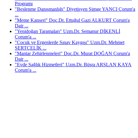
Programı
"Beslenme Danışmanlığı" Diyetisyen Simge YANCI Çorum'a
...
"Meme Kanseri" Doç.Dr. Ettuğul Gazi ALKURT Çorum'a
Dair ...
"Yenidoğan Taramaları" Uzm.Dr. Semanur DİKENLİ
Çorum'a ...
"Çocuk ve Ergenlerde Sınav Kaygısı" Uzm.Dr. Mehmet
SERTÇELİK ...
"Mantar Zehirlenmeleri" Doç.Dr. Murat DOĞAN Çorum'a
Dair ...
"Evde Sağlık Hizmetleri" Uzm.Dr. Büşra ARSLAN KAYA
Çorum'a ...