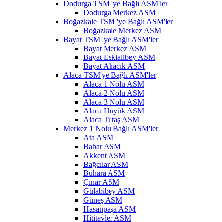
Dodurga TSM 'ye Bağlı ASM'ler
Dodurga Merkez ASM
Boğazkale TSM 'ye Bağlı ASM'ler
Boğazkale Merkez ASM
Bayat TSM 'ye Bağlı ASM'ler
Bayat Merkez ASM
Bayat Eskialibey ASM
Bayat Ahacık ASM
Alaca TSM'ye Bağlı ASM'ler
Alaca 1 Nolu ASM
Alaca 2 Nolu ASM
Alaca 3 Nolu ASM
Alaca Hüyük ASM
Alaca Tutaş ASM
Merkez 1 Nolu Bağlı ASM'ler
Ata ASM
Bahar ASM
Akkent ASM
Bağcılar ASM
Buhara ASM
Çınar ASM
Gülabibey ASM
Güneş ASM
Hasanpaşa ASM
Hititevler ASM