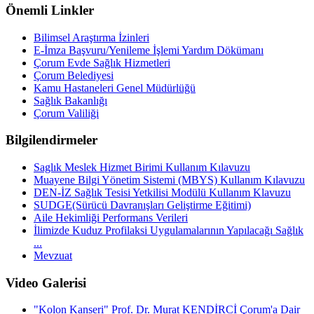
Önemli Linkler
Bilimsel Araştırma İzinleri
E-İmza Başvuru/Yenileme İşlemi Yardım Dökümanı
Çorum Evde Sağlık Hizmetleri
Çorum Belediyesi
Kamu Hastaneleri Genel Müdürlüğü
Sağlık Bakanlığı
Çorum Valiliği
Bilgilendirmeler
Saglık Meslek Hizmet Birimi Kullanım Kılavuzu
Muayene Bilgi Yönetim Sistemi (MBYS) Kullanım Kılavuzu
DEN-İZ Sağlık Tesisi Yetkilisi Modülü Kullanım Klavuzu
SUDGE(Sürücü Davranışları Geliştirme Eğitimi)
Aile Hekimliği Performans Verileri
İlimizde Kuduz Profilaksi Uygulamalarının Yapılacağı Sağlık
...
Mevzuat
Video Galerisi
"Kolon Kanseri" Prof. Dr. Murat KENDİRCİ Çorum'a Dair