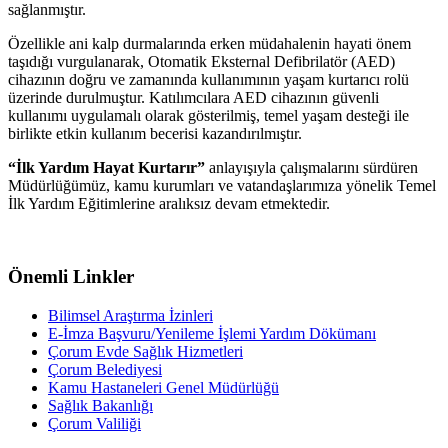
sağlanmıştır.
Özellikle ani kalp durmalarında erken müdahalenin hayati önem
taşıdığı vurgulanarak, Otomatik Eksternal Defibrilatör (AED)
cihazının doğru ve zamanında kullanımının yaşam kurtarıcı rolü
üzerinde durulmuştur. Katılımcılara AED cihazının güvenli
kullanımı uygulamalı olarak gösterilmiş, temel yaşam desteği ile
birlikte etkin kullanım becerisi kazandırılmıştır.
“İlk Yardım Hayat Kurtarır”
anlayışıyla çalışmalarını sürdüren
Müdürlüğümüz, kamu kurumları ve vatandaşlarımıza yönelik Temel
İlk Yardım Eğitimlerine aralıksız devam etmektedir.
Önemli Linkler
Bilimsel Araştırma İzinleri
E-İmza Başvuru/Yenileme İşlemi Yardım Dökümanı
Çorum Evde Sağlık Hizmetleri
Çorum Belediyesi
Kamu Hastaneleri Genel Müdürlüğü
Sağlık Bakanlığı
Çorum Valiliği