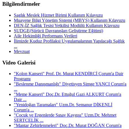
Bilgilendirmeler
Saglık Meslek Hizmet Birimi Kullanım Kılavuzu
Muayene Bilgi Yönetim Sistemi (MBYS) Kullanım Kılavuzu
DEN-İZ Sağlık Tesisi Yetkilisi Modülü Kullanım Klavuzu
SUDGE(Sürücü Davranışları Geliştirme Eğitimi)
Aile Hekimliği Performans Verileri
İlimizde Kuduz Profilaksi Uygulamalarının Yapılacağı Sağlık
...
Mevzuat
Video Galerisi
"Kolon Kanseri" Prof. Dr. Murat KENDİRCİ Çorum'a Dair
Programı
"Beslenme Danışmanlığı" Diyetisyen Simge YANCI Çorum'a
...
"Meme Kanseri" Doç.Dr. Ettuğul Gazi ALKURT Çorum'a
Dair ...
"Yenidoğan Taramaları" Uzm.Dr. Semanur DİKENLİ
Çorum'a ...
"Çocuk ve Ergenlerde Sınav Kaygısı" Uzm.Dr. Mehmet
SERTÇELİK ...
"Mantar Zehirlenmeleri" Doç.Dr. Murat DOĞAN Çorum'a