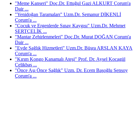
"Meme Kanseri" Doç.Dr. Ettuğul Gazi ALKURT Çorum'a
Dair ...
"Yenidoğan Taramaları" Uzm.Dr. Semanur DİKENLİ
Çorum'a ...
"Çocuk ve Ergenlerde Sınav Kaygısı" Uzm.Dr. Mehmet
SERTÇELİK ...
"Mantar Zehirlenmeleri" Doç.Dr. Murat DOĞAN Çorum'a
Dair ...
"Evde Sağlık Hizmetleri" Uzm.Dr. Büşra ARSLAN KAYA
Çorum'a ...
"Kırım Kongo Kanamalı Ateşi" Prof. Dr. Aysel Kocagül
Çelikbaş ...
"Önce Aşı Önce Sağlık" Uzm. Dr. Ecem Başoğlu Şensoy
Çorum'a ...