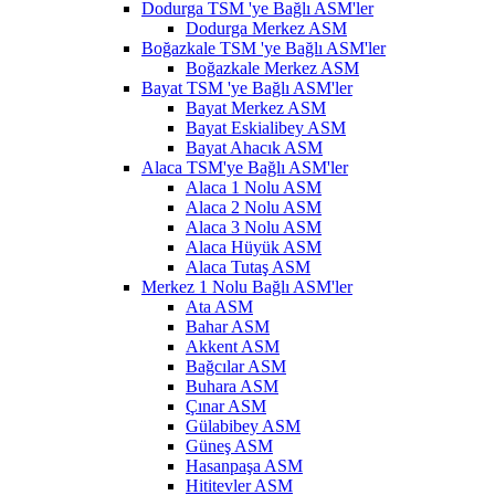
Dodurga TSM 'ye Bağlı ASM'ler
Dodurga Merkez ASM
Boğazkale TSM 'ye Bağlı ASM'ler
Boğazkale Merkez ASM
Bayat TSM 'ye Bağlı ASM'ler
Bayat Merkez ASM
Bayat Eskialibey ASM
Bayat Ahacık ASM
Alaca TSM'ye Bağlı ASM'ler
Alaca 1 Nolu ASM
Alaca 2 Nolu ASM
Alaca 3 Nolu ASM
Alaca Hüyük ASM
Alaca Tutaş ASM
Merkez 1 Nolu Bağlı ASM'ler
Ata ASM
Bahar ASM
Akkent ASM
Bağcılar ASM
Buhara ASM
Çınar ASM
Gülabibey ASM
Güneş ASM
Hasanpaşa ASM
Hititevler ASM