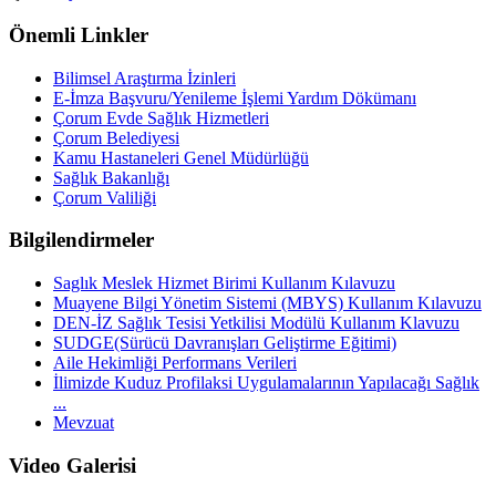
Önemli Linkler
Bilimsel Araştırma İzinleri
E-İmza Başvuru/Yenileme İşlemi Yardım Dökümanı
Çorum Evde Sağlık Hizmetleri
Çorum Belediyesi
Kamu Hastaneleri Genel Müdürlüğü
Sağlık Bakanlığı
Çorum Valiliği
Bilgilendirmeler
Saglık Meslek Hizmet Birimi Kullanım Kılavuzu
Muayene Bilgi Yönetim Sistemi (MBYS) Kullanım Kılavuzu
DEN-İZ Sağlık Tesisi Yetkilisi Modülü Kullanım Klavuzu
SUDGE(Sürücü Davranışları Geliştirme Eğitimi)
Aile Hekimliği Performans Verileri
İlimizde Kuduz Profilaksi Uygulamalarının Yapılacağı Sağlık
...
Mevzuat
Video Galerisi