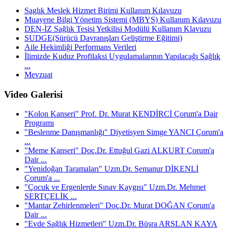
Saglık Meslek Hizmet Birimi Kullanım Kılavuzu
Muayene Bilgi Yönetim Sistemi (MBYS) Kullanım Kılavuzu
DEN-İZ Sağlık Tesisi Yetkilisi Modülü Kullanım Klavuzu
SUDGE(Sürücü Davranışları Geliştirme Eğitimi)
Aile Hekimliği Performans Verileri
İlimizde Kuduz Profilaksi Uygulamalarının Yapılacağı Sağlık
...
Mevzuat
Video Galerisi
"Kolon Kanseri" Prof. Dr. Murat KENDİRCİ Çorum'a Dair
Programı
"Beslenme Danışmanlığı" Diyetisyen Simge YANCI Çorum'a
...
"Meme Kanseri" Doç.Dr. Ettuğul Gazi ALKURT Çorum'a
Dair ...
"Yenidoğan Taramaları" Uzm.Dr. Semanur DİKENLİ
Çorum'a ...
"Çocuk ve Ergenlerde Sınav Kaygısı" Uzm.Dr. Mehmet
SERTÇELİK ...
"Mantar Zehirlenmeleri" Doç.Dr. Murat DOĞAN Çorum'a
Dair ...
"Evde Sağlık Hizmetleri" Uzm.Dr. Büşra ARSLAN KAYA