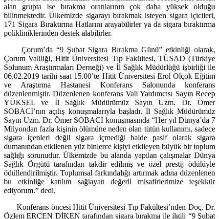
alan grupta ise bırakma oranlarının çok daha yüksek olduğu
bilinmektedir. Ülkemizde sigarayı bırakmak isteyen sigara içicileri,
171 Sigara Bıraktırma Hatlarını arayabilirler ya da sigara bıraktırma
polikliniklerinden destek alabilirler.
Çorum’da “9 Şubat Sigara Bırakma Günü” etkinliği olarak,
Çorum Valiliği, Hitit Üniversitesi Tıp Fakültesi, TÜSAD (Türkiye
Solunum Araştırmaları Derneği) ve İl Sağlık Müdürlüğü işbirliği ile
06.02.2019 tarihi saat 15.00’te Hitit Üniversitesi Erol Olçok Eğitim
ve Araştırma Hastanesi Konferans Salonunda konferans
düzenlenmiştir. Düzenlenen konferans Vali Yardımcısı Sayın Recep
YÜKSEL ve İl Sağlık Müdürümüz Sayın Uzm. Dr. Ömer
SOBACI’nın açılış konuşmalarıyla başladı. İl Sağlık Müdürümüz
Sayın Uzm. Dr. Ömer SOBACI konuşmasında “Her yıl Dünya’da 7
Milyondan fazla kişinin ölümüne neden olan tütün kullanımı, sadece
sigara içenleri değil sigara içmediği halde pasif olarak sigara
dumanından etkilenen yüz binlerce kişiyi etkileyen büyük bir toplum
sağlığı sorunudur. Ülkemizde bu alanda yapılan çalışmalar Dünya
Sağlık Örgütü tarafından takdir edilmiş ve özel prestij ödülüyle
ödüllendirilmiştir. Toplumsal farkındalığı artırmak adına düzenlenen
bu etkinliğe katılım sağlayan değerli misafirlerimize teşekkür
ediyorum.” dedi.
Konferans öncesi Hitit Üniversitesi Tıp Fakültesi’nden Doç. Dr.
Özlem ERÇEN DİKEN tarafından sigara bırakma ile ilgili “9 Şubat