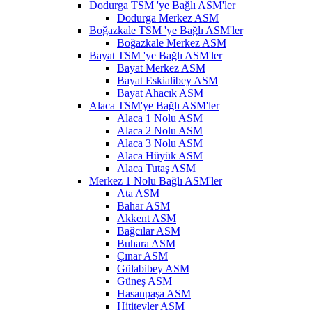
Dodurga TSM 'ye Bağlı ASM'ler
Dodurga Merkez ASM
Boğazkale TSM 'ye Bağlı ASM'ler
Boğazkale Merkez ASM
Bayat TSM 'ye Bağlı ASM'ler
Bayat Merkez ASM
Bayat Eskialibey ASM
Bayat Ahacık ASM
Alaca TSM'ye Bağlı ASM'ler
Alaca 1 Nolu ASM
Alaca 2 Nolu ASM
Alaca 3 Nolu ASM
Alaca Hüyük ASM
Alaca Tutaş ASM
Merkez 1 Nolu Bağlı ASM'ler
Ata ASM
Bahar ASM
Akkent ASM
Bağcılar ASM
Buhara ASM
Çınar ASM
Gülabibey ASM
Güneş ASM
Hasanpaşa ASM
Hititevler ASM