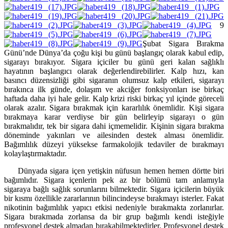
9
Şubat Sigara Bırakma
Günü’nde Dünya’da çoğu kişi bu günü başlangıç olarak kabul edip,
sigarayı bırakıyor. Sigara içiciler bu günü geri kalan sağlıklı
hayatının başlangıcı olarak değerlendirebilirler. Kalp hızı, kan
basıncı düzensizliği gibi sigaranın olumsuz kalp etkileri, sigarayı
bırakınca ilk günde, dolaşım ve akciğer fonksiyonları ise birkaç
haftada daha iyi hale gelir. Kalp krizi riski birkaç yıl içinde göreceli
olarak azalır. Sigara bırakmak için kararlılık önemlidir. Kişi sigara
bırakmaya karar verdiyse bir gün belirleyip sigarayı o gün
bırakmalıdır, tek bir sigara dahi içmemelidir. Kişinin sigara bırakma
döneminde yakınları ve ailesinden destek alması önemlidir.
Bağımlılık düzeyi yüksekse farmakolojik tedaviler de bırakmayı
kolaylaştırmaktadır.
Dünyada sigara içen yetişkin nüfusun hemen hemen dörtte biri
bağımlıdır. Sigara içenlerin pek az bir bölümü tam anlamıyla
sigaraya bağlı sağlık sorunlarını bilmektedir. Sigara içicilerin büyük
bir kısmı özellikle zararlarının bilincindeyse bırakmayı isterler. Fakat
nikotinin bağımlılık yapıcı etkisi nedeniyle bırakmakta zorlanırlar.
Sigara bırakmada zorlansa da bir grup bağımlı kendi isteğiyle
profesyonel destek almadan bırakabilmektedirler. Profesyonel destek