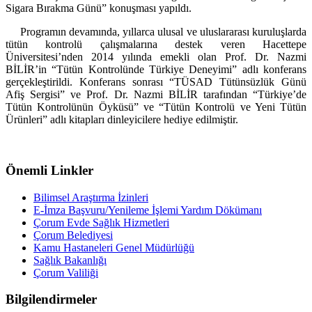
Sigara Bırakma Günü” konuşması yapıldı.
Programın devamında, yıllarca ulusal ve uluslararası kuruluşlarda
tütün kontrolü çalışmalarına destek veren Hacettepe
Üniversitesi’nden 2014 yılında emekli olan Prof. Dr. Nazmi
BİLİR’in “Tütün Kontrolünde Türkiye Deneyimi” adlı konferans
gerçekleştirildi. Konferans sonrası “TÜSAD Tütünsüzlük Günü
Afiş Sergisi” ve Prof. Dr. Nazmi BİLİR tarafından “Türkiye’de
Tütün Kontrolünün Öyküsü” ve “Tütün Kontrolü ve Yeni Tütün
Ürünleri” adlı kitapları dinleyicilere hediye edilmiştir.
Önemli Linkler
Bilimsel Araştırma İzinleri
E-İmza Başvuru/Yenileme İşlemi Yardım Dökümanı
Çorum Evde Sağlık Hizmetleri
Çorum Belediyesi
Kamu Hastaneleri Genel Müdürlüğü
Sağlık Bakanlığı
Çorum Valiliği
Bilgilendirmeler