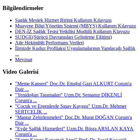
Bilgilendirmeler
Saglık Meslek Hizmet Birimi Kullanım Kılavuzu
Muayene Bilgi Yönetim Sistemi (MBYS) Kullanım Kılavuzu
DEN-İZ Sağlık Tesisi Yetkilisi Modülü Kullanım Klavuzu
SUDGE(Sürücü Davranışları Geliştirme Eğitimi)
Aile Hekimliği Performans Verileri
İlimizde Kuduz Profilaksi Uygulamalarının Yapılacağı Sağlık
...
Mevzuat
Video Galerisi
"Meme Kanseri" Doç.Dr. Ettuğul Gazi ALKURT Çorum'a
Dair ...
"Yenidoğan Taramaları" Uzm.Dr. Semanur DİKENLİ
Çorum'a ...
"Çocuk ve Ergenlerde Sınav Kaygısı" Uzm.Dr. Mehmet
SERTÇELİK ...
"Mantar Zehirlenmeleri" Doç.Dr. Murat DOĞAN Çorum'a
Dair ...
"Evde Sağlık Hizmetleri" Uzm.Dr. Büşra ARSLAN KAYA
Çorum'a ...
"Kırım Kongo Kanamalı Ateşi" Prof. Dr. Aysel Kocagül