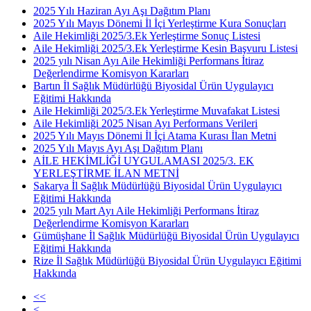
2025 Yılı Haziran Ayı Aşı Dağıtım Planı
2025 Yılı Mayıs Dönemi İl İçi Yerleştirme Kura Sonuçları
Aile Hekimliği 2025/3.Ek Yerleştirme Sonuç Listesi
Aile Hekimliği 2025/3.Ek Yerleştirme Kesin Başvuru Listesi
2025 yılı Nisan Ayı Aile Hekimliği Performans İtiraz
Değerlendirme Komisyon Kararları
Bartın İl Sağlık Müdürlüğü Biyosidal Ürün Uygulayıcı
Eğitimi Hakkında
Aile Hekimliği 2025/3.Ek Yerleştirme Muvafakat Listesi
Aile Hekimliği 2025 Nisan Ayı Performans Verileri
2025 Yılı Mayıs Dönemi İl İçi Atama Kurası İlan Metni
2025 Yılı Mayıs Ayı Aşı Dağıtım Planı
AİLE HEKİMLİĞİ UYGULAMASI 2025/3. EK
YERLEŞTİRME İLAN METNİ
Sakarya İl Sağlık Müdürlüğü Biyosidal Ürün Uygulayıcı
Eğitimi Hakkında
2025 yılı Mart Ayı Aile Hekimliği Performans İtiraz
Değerlendirme Komisyon Kararları
Gümüşhane İl Sağlık Müdürlüğü Biyosidal Ürün Uygulayıcı
Eğitimi Hakkında
Rize İl Sağlık Müdürlüğü Biyosidal Ürün Uygulayıcı Eğitimi
Hakkında
<<
<