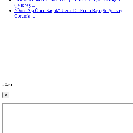
Çelikbaş ...
"Önce Aşı Önce Sağlık" Uzm. Dr. Ecem Başoğlu Şensoy
Çorum'a ...
2026
×