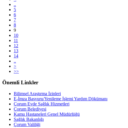
..
5
6
7
8
9
10
11
12
13
14
..
>
>>
Önemli Linkler
Bilimsel Araştırma İzinleri
E-İmza Başvuru/Yenileme İşlemi Yardım Dökümanı
Çorum Evde Sağlık Hizmetleri
Çorum Belediyesi
Kamu Hastaneleri Genel Müdürlüğü
Sağlık Bakanlığı
Çorum Valiliği