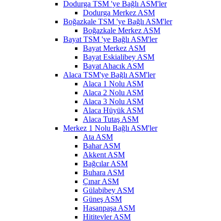
Dodurga TSM 'ye Bağlı ASM'ler
Dodurga Merkez ASM
Boğazkale TSM 'ye Bağlı ASM'ler
Boğazkale Merkez ASM
Bayat TSM 'ye Bağlı ASM'ler
Bayat Merkez ASM
Bayat Eskialibey ASM
Bayat Ahacık ASM
Alaca TSM'ye Bağlı ASM'ler
Alaca 1 Nolu ASM
Alaca 2 Nolu ASM
Alaca 3 Nolu ASM
Alaca Hüyük ASM
Alaca Tutaş ASM
Merkez 1 Nolu Bağlı ASM'ler
Ata ASM
Bahar ASM
Akkent ASM
Bağcılar ASM
Buhara ASM
Çınar ASM
Gülabibey ASM
Güneş ASM
Hasanpaşa ASM
Hititevler ASM